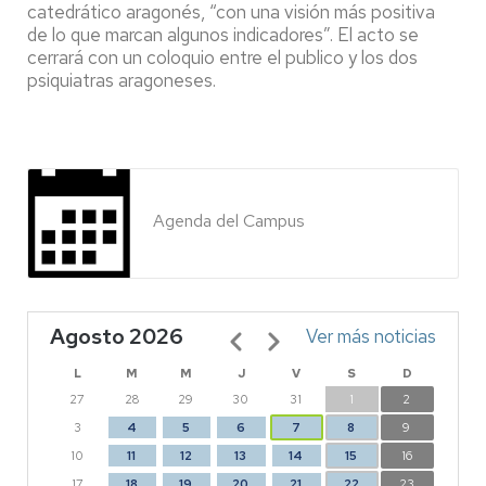
catedrático aragonés, “con una visión más positiva
de lo que marcan algunos indicadores”. El acto se
cerrará con un coloquio entre el publico y los dos
psiquiatras aragoneses.
Agenda del Campus
Agosto 2026
Paginación
Ver más noticias
L
M
M
J
V
S
D
27
28
29
30
31
1
2
3
4
5
6
7
8
9
10
11
12
13
14
15
16
17
18
19
20
21
22
23