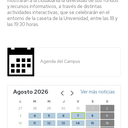
mostrarán a la ciudadanía la diversidad de sus fondos
y recursos informativos, a través de distintas
actividades interactivas, que se celebrarán en el
entorno de la caseta de la Universidad, entre las 18 y
las 19:30 horas.
Agenda del Campus
Agosto 2026
Paginación
Ver más noticias
L
M
M
J
V
S
D
27
28
29
30
31
1
2
3
4
5
6
7
8
9
10
11
12
13
14
15
16