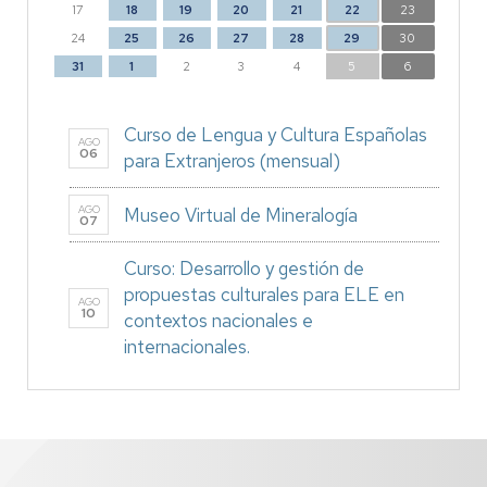
17
18
19
20
21
22
23
24
25
26
27
28
29
30
31
1
2
3
4
5
6
Curso de Lengua y Cultura Españolas
AGO
06
para Extranjeros (mensual)
AGO
Museo Virtual de Mineralogía
07
Curso: Desarrollo y gestión de
propuestas culturales para ELE en
AGO
10
contextos nacionales e
internacionales.