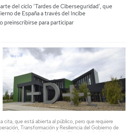
Espacios
el
arte del ciclo ‘Tardes de Ciberseguridad’, que
naturales
Alto
bierno de España a través del Incibe
Aragón
Cultura
o preinscribirse para participar
Servicios
para
jóvenes
a cita, que está abierta al público, pero que requiere
uperación, Transformación y Resiliencia del Gobierno de