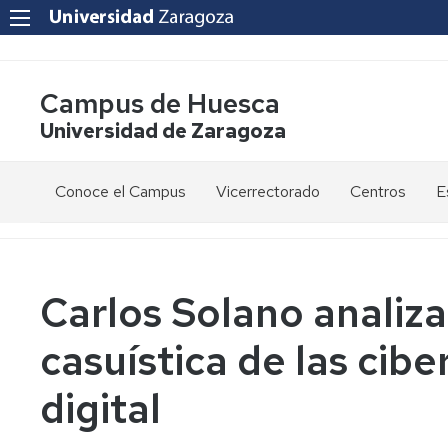
Campus de Huesca
Universidad de Zaragoza
Conoce el Campus
Vicerrectorado
Centros
E
Saludo
Vicerrectora
E
de
d
la
g
Estudios
Centro
Vicerrectora
en
de
Carlos Solano analiza
el
Lenguas
E
Órganos
Vicerrectorado
Modernas
d
casuística de las cibe
de
p
Gobierno
Servicios
Cursos
Secretaría
digital
de
del
F
Dónde
Español
Vicerrectorado
p
Calidad
estamos
como