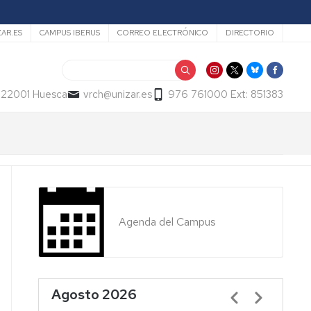
ZAR.ES
CAMPUS IBERUS
CORREO ELECTRÓNICO
DIRECTORIO
Buscar
- 22001 Huesca
vrch@unizar.es
976 761000 Ext: 851383
Agenda del Campus
Agosto 2026
Paginación