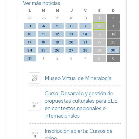
Ver más noticias
L
M
M
J
V
S
D
27
28
29
30
31
1
2
3
4
5
6
7
8
9
10
11
12
13
14
15
16
17
18
19
20
21
22
23
24
25
26
27
28
29
30
31
1
2
3
4
5
6
AGO
Museo Virtual de Mineralogía
07
Curso: Desarrollo y gestión de
propuestas culturales para ELE
AGO
10
en contextos nacionales e
internacionales.
Inscripción abierta: Cursos de
AGO
11
chino