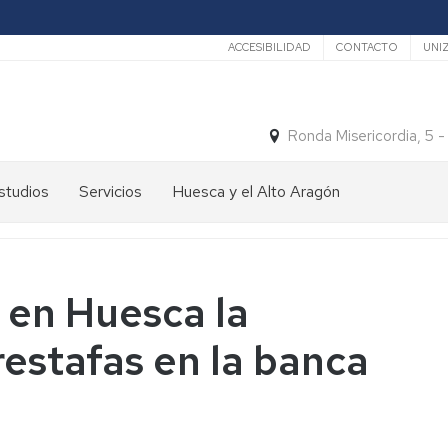
Secundario
ACCESIBILIDAD
CONTACTO
UNI
Ronda Misericordia, 5 
studios
Servicios
Huesca y el Alto Aragón
studios
El
e
tiempo
rado
Medios
 en Huesca la
studios
de
e
Transporte
restafas en la banca
ostgrado
Turismo
En
ormación
y
Huesca
ermanente
patrimonio
En