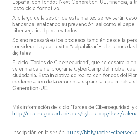
España, con fondos Next Generation-UE, financia, a tra
Servicio
este ciclo formativo.
de
Mantenimiento
A lo largo de la sesión de este martes se revisarán cas
bancarios, analizando su prevención, así como el papel 
Conserjería
ciberseguridad para evitarlos.
y
correo
Solano repasará estos procesos también desde la perspe
interno
considera, hay que evitar “culpabilizar”-, abordando la
Unizar
digitales.
El ciclo ‘Tardes de Ciberseguridad’, que se desarrolla e
Otros
se enmarca en el programa CyberCamp del Incibe, que p
servicios
ciudadanía. Esta iniciativa se realiza con fondos del P
en
modernización de la economía española, que impulsa e
el
Generation-UE.
Campus
Más información del ciclo ‘Tardes de Ciberseguridad’ y de
http://ciberseguridad.unizar.es/cybercamp/docs/calend
Inscripción en la sesión:
https://bit.ly/tardes-ciberse