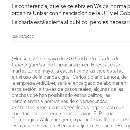
lengua
Servicio
La conferencia, que se celebra en Walqa, forma p
Extranjera
Imágenes
de
organiza Unizar con financiación de la UE y el Go
Orientación
Universidad
y
Documentos
La charla está abierta al público, pero es necesari
de
Empleo
de
la
referencia/Normativa
26/05/2025
Experiencia
Internacionalización
en
Get
el
to
Cultura,
Actividades
Campus
know
Comunicación
Culturales
(Huesca, 24 de mayo de 2025) El ciclo
‘Tardes de
de
us
e
Ciberseguridad’
de Unizar analiza en Huesca, este
Huesca
Imagen
Comunicación
martes 27 de mayo, la casuística de las ciberestafas
e
en el uso de la banca digital. Carlos Solano Lahora, de
Actividades
imagen
la empresa ArdiCiber, será el encargado de abordar en
e
esta sesión, a través de casos reales, algunas de las
instalaciones
brechas que han posibilitado estos delitos, las
deportivas
herramientas y normativas de ciberseguridad
existentes, y los recursos técnicos y legales con que
Informática
cuentan para protegerse los usuarios. El Parque
y
Tecnológico Walqa acogerá, a partir de las 16 horas, est
comunicaciones
inscripción previa en el enlace adjunto. El Plan de Rec