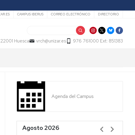
ZAR.ES
CAMPUS IBERUS
CORREO ELECTRÓNICO
DIRECTORIO
Buscar
- 22001 Huesca
vrch@unizar.es
976 761000 Ext: 851383
Agenda del Campus
Agosto 2026
Paginación