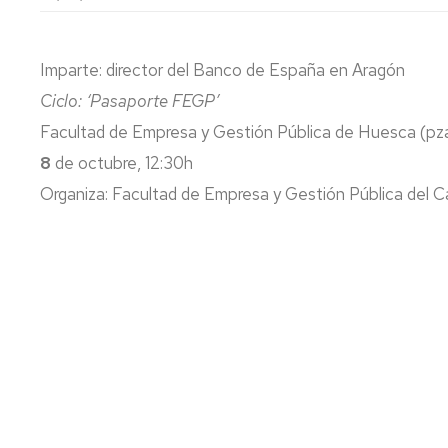
lengua
Servicio
Extranjera
Imágenes
de
Orientación
Imparte: director del Banco de España en Aragón
Universidad
y
Documentos
de
Empleo
de
Ciclo: ‘Pasaporte FEGP’
la
referencia/Normativa
Experiencia
Internacionalización
Facultad de Empresa y Gestión Pública de Huesca (pza.
en
Get
8
de octubre, 12:30h
el
to
Cultura,
Actividades
Campus
know
Comunicación
Culturales
Organiza: Facultad de Empresa y Gestión Pública del
de
us
e
Huesca
Imagen
Comunicación
e
Actividades
imagen
e
instalaciones
deportivas
Informática
y
comunicaciones