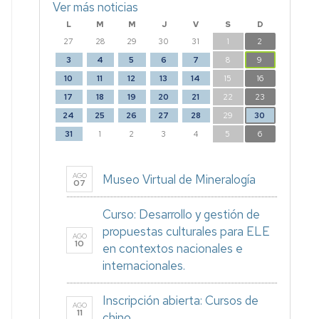
Ver más noticias
L
M
M
J
V
S
D
27
28
29
30
31
1
2
3
4
5
6
7
8
9
10
11
12
13
14
15
16
17
18
19
20
21
22
23
24
25
26
27
28
29
30
31
1
2
3
4
5
6
AGO
Museo Virtual de Mineralogía
07
Curso: Desarrollo y gestión de
propuestas culturales para ELE
AGO
10
en contextos nacionales e
internacionales.
Inscripción abierta: Cursos de
AGO
11
chino