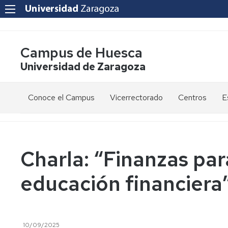
Campus de Huesca
Universidad de Zaragoza
Conoce el Campus
Vicerrectorado
Centros
E
Saludo
Vicerrectora
E
de
d
la
g
Estudios
Centro
Vicerrectora
en
de
Charla: “Finanzas par
el
Lenguas
E
Órganos
Vicerrectorado
Modernas
d
educación financiera
de
p
Gobierno
Servicios
Cursos
Secretaría
de
del
F
Dónde
Español
Vicerrectorado
p
Calidad
estamos
como
10/09/2025