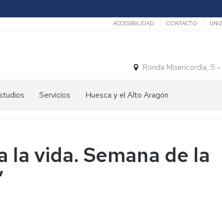
Secundario
ACCESIBILIDAD
CONTACTO
UNI
Ronda Misericordia, 5 
studios
Servicios
Huesca y el Alto Aragón
studios
El
e
tiempo
rado
Medios
a la vida. Semana de la
studios
de
e
Transporte
”
ostgrado
Turismo
En
ormación
y
Huesca
ermanente
patrimonio
En