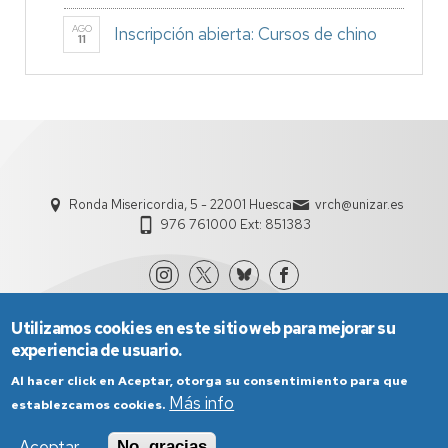
AGO
Inscripción abierta: Cursos de chino
11
Ronda Misericordia, 5 - 22001 Huesca
vrch@unizar.es
976 761000 Ext: 851383
Utilizamos cookies en este sitio web para mejorar su
experiencia de usuario.
Al hacer click en Aceptar, otorga su consentimiento para que
Más info
establezcamos cookies.
Aviso Legal
Condiciones generales de uso
Aceptar
No, gracias