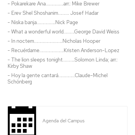
- Pokarekare Ana…………….arr.: Mike Brewer
- Erev Shel Shoshanim………. Josef Hadar
- Niska banja……………..Nick Page
- What a wonderful world……….George David Weiss
- In noctem……………………..Nicholas Hooper
- Recuérdame………………….Kristen Anderson-Lopez
- The lion sleeps tonight………..Solomon Linda; arr.:
Kirby Shaw
- Hoy la gente cantará……………Claude-Michel
Schönberg
Agenda del Campus