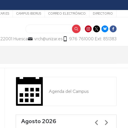
ZAR.ES
CAMPUS IBERUS
CORREO ELECTRÓNICO
DIRECTORIO
Buscar
- 22001 Huesca
vrch@unizar.es
976 761000 Ext: 851383
Agenda del Campus
Agosto 2026
Paginación