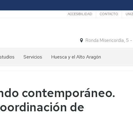
Secundario
ACCESIBILIDAD
CONTACTO
UNI
Ronda Misericordia, 5 
studios
Servicios
Huesca y el Alto Aragón
studios
El
e
tiempo
rado
Medios
undo contemporáneo.
studios
de
e
Transporte
coordinación de
ostgrado
Turismo
En
ormación
y
Huesca
ermanente
patrimonio
En