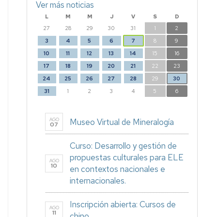
Ver más noticias
L
M
M
J
V
S
D
27
28
29
30
31
1
2
3
4
5
6
7
8
9
10
11
12
13
14
15
16
17
18
19
20
21
22
23
24
25
26
27
28
29
30
31
1
2
3
4
5
6
AGO
Museo Virtual de Mineralogía
07
Curso: Desarrollo y gestión de
propuestas culturales para ELE
AGO
10
en contextos nacionales e
internacionales.
Inscripción abierta: Cursos de
AGO
11
chino