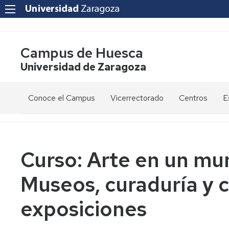
Campus de Huesca
Universidad de Zaragoza
Conoce el Campus
Vicerrectorado
Centros
E
Saludo
Vicerrectora
E
de
d
la
g
Estudios
Centro
Vicerrectora
en
de
Curso: Arte en un m
el
Lenguas
E
Órganos
Vicerrectorado
Modernas
d
Museos, curaduría y 
de
p
Gobierno
Servicios
Cursos
Secretaría
exposiciones
de
del
F
Dónde
Español
Vicerrectorado
p
Calidad
estamos
como