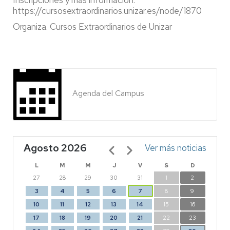
Inscripciones y más información:
https://cursosextraordinarios.unizar.es/node/1870
Organiza. Cursos Extraordinarios de Unizar
Agenda del Campus
Agosto 2026
Paginación
Ver más noticias
L
M
M
J
V
S
D
27
28
29
30
31
1
2
3
4
5
6
7
8
9
10
11
12
13
14
15
16
17
18
19
20
21
22
23