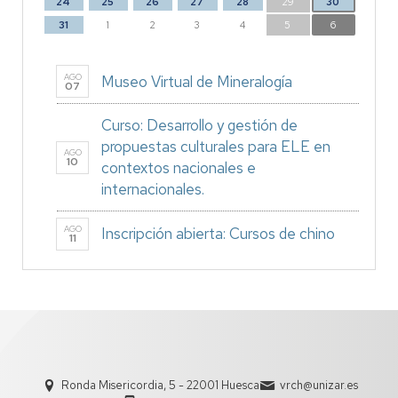
24
25
26
27
28
29
30
31
1
2
3
4
5
6
AGO
Museo Virtual de Mineralogía
07
Curso: Desarrollo y gestión de
propuestas culturales para ELE en
AGO
10
contextos nacionales e
internacionales.
AGO
Inscripción abierta: Cursos de chino
11
Ronda Misericordia, 5 - 22001 Huesca
vrch@unizar.es