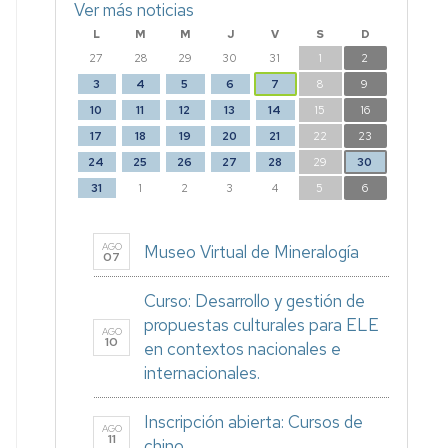
Ver más noticias
L
M
M
J
V
S
D
27
28
29
30
31
1
2
3
4
5
6
7
8
9
10
11
12
13
14
15
16
17
18
19
20
21
22
23
24
25
26
27
28
29
30
31
1
2
3
4
5
6
AGO
Museo Virtual de Mineralogía
07
Curso: Desarrollo y gestión de
propuestas culturales para ELE
AGO
10
en contextos nacionales e
internacionales.
Inscripción abierta: Cursos de
AGO
11
chino