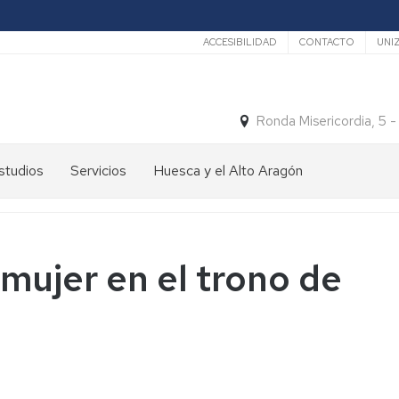
Secundario
ACCESIBILIDAD
CONTACTO
UNI
Ronda Misericordia, 5 
studios
Servicios
Huesca y el Alto Aragón
studios
El
e
tiempo
rado
Medios
 mujer en el trono de
studios
de
e
Transporte
ostgrado
Turismo
En
ormación
y
Huesca
ermanente
patrimonio
En