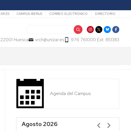
ZAR.ES
CAMPUS IBERUS
CORREO ELECTRÓNICO
DIRECTORIO
Buscar
- 22001 Huesca
vrch@unizar.es
976 761000 Ext: 851383
Agenda del Campus
Agosto 2026
Paginación