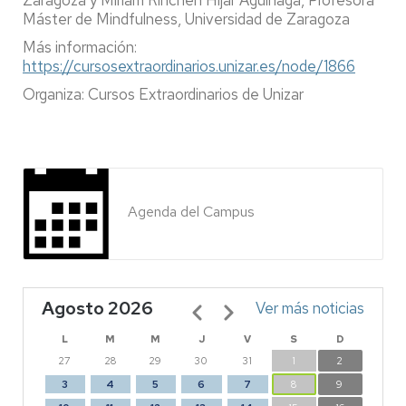
Zaragoza y Miriam Rinchen Híjar Aguinaga, Profesora
Máster de Mindfulness, Universidad de Zaragoza
Más información:
https://cursosextraordinarios.unizar.es/node/1866
Organiza: Cursos Extraordinarios de Unizar
Agenda del Campus
Agosto 2026
Paginación
Ver más noticias
L
M
M
J
V
S
D
27
28
29
30
31
1
2
3
4
5
6
7
8
9