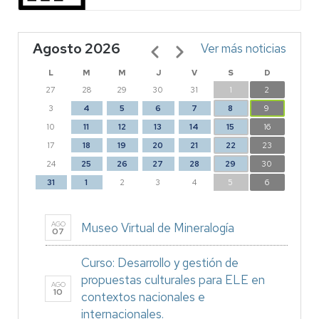
Agosto 2026
Paginación
Ver más noticias
L
M
M
J
V
S
D
27
28
29
30
31
1
2
3
4
5
6
7
8
9
10
11
12
13
14
15
16
17
18
19
20
21
22
23
24
25
26
27
28
29
30
31
1
2
3
4
5
6
AGO
Museo Virtual de Mineralogía
07
Curso: Desarrollo y gestión de
propuestas culturales para ELE en
AGO
10
contextos nacionales e
internacionales.