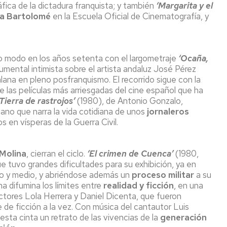
fica de la dictadura franquista; y también
‘Margarita y el
ia Bartolomé
en la Escuela Oficial de Cinematografía, y
 modo en los años setenta con el largometraje
‘Ocaña,
mental intimista sobre el artista andaluz José Pérez
lana en pleno posfranquismo. El recorrido sigue con la
e las películas más arriesgadas del cine español que ha
‘Tierra de rastrojos’
(1980), de Antonio Gonzalo,
no que narra la vida cotidiana de unos
jornaleros
 en vísperas de la Guerra Civil.
 Molina
, cierran el ciclo.
‘El crimen de Cuenca’
(1980,
ue tuvo grandes dificultades para su exhibición, ya en
o y medio, y abriéndose además un
proceso militar
a su
a difumina los límites entre
realidad y ficción
, en una
actores Lola Herrera y Daniel Dicenta, que fueron
e de ficción a la vez. Con música del cantautor Luis
esta cinta un retrato de las vivencias de la
generación