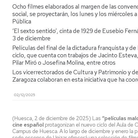
lengua
Servicio
Ocho filmes elaborados al margen de las conven
Extranjera
Imágenes
de
social, se proyectarán, los lunes y los miércoles 
Orientación
Pública
Universidad
y
Documentos
de
Empleo
de
‘El sexto sentido’, cinta de 1929 de Eusebio Fer
la
referencia/Normativa
3 de diciembre
Experiencia
Internacionalización
en
Get
Películas del final de la dictadura franquista y d
el
to
Cultura,
Actividades
ciclo, que cuenta con trabajos de Jacinto Esteva
Campus
know
Comunicación
Culturales
Pilar Miró o Josefina Molina, entre otros
de
us
e
Huesca
Imagen
Los vicerrectorados de Cultura y Patrimonio y d
Comunicación
e
Zaragoza colaboran en esta iniciativa que ha coo
Actividades
imagen
e
02/12/2025
instalaciones
deportivas
Informática
(Huesca, 2 de diciembre de 2025) Las
“películas mal
y
cine español
protagonizan el nuevo ciclo del Aula de C
comunicaciones
Campus de Huesca. A lo largo de diciembre y enero la pa
sede oscense de Unizar ofrecerá una selección de film