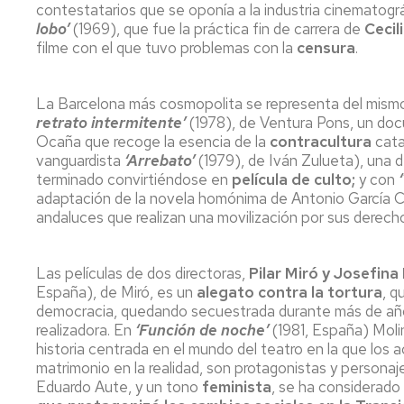
contestatarios que se oponía a la industria cinematográ
lobo’
(1969), que fue la práctica fin de carrera de
Cecil
filme con el que tuvo problemas con la
censura
.
La Barcelona más cosmopolita se representa del mismo
retrato intermitente’
(1978), de Ventura Pons, un docu
Ocaña que recoge la esencia de la
contracultura
cata
vanguardista
‘Arrebato’
(1979), de Iván Zulueta), una d
terminado convirtiéndose en
película de culto;
y con
adaptación de la novela homónima de Antonio García Ca
andaluces que realizan una movilización por sus derechos
Las películas de dos directoras,
Pilar Miró y Josefina
España), de Miró, es un
alegato contra la tortura
, q
democracia, quedando secuestrada durante más de añ
realizadora. En
‘Función de noche’
(1981, España) Molin
historia centrada en el mundo del teatro en la que los 
matrimonio en la realidad, son protagonistas y personaj
Eduardo Aute, y un tono
feminista
, se ha considerado 