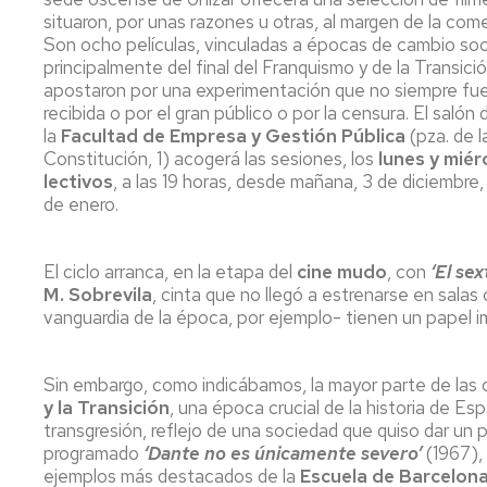
Servicio
situaron, por unas razones u otras, al margen de la come
de
Son ocho películas, vinculadas a épocas de cambio soci
Mantenimiento
principalmente del final del Franquismo y de la Transici
apostaron por una experimentación que no siempre fue
Conserjería
recibida o por el gran público o por la censura. El salón
y
la
Facultad de Empresa y Gestión Pública
(pza. de l
correo
Constitución, 1) acogerá las sesiones, los
lunes y miér
interno
lectivos
, a las 19 horas, desde mañana, 3 de diciembre, 
Unizar
de enero.
Otros
servicios
en
El ciclo arranca, en la etapa del
cine mudo
, con
‘El se
el
M. Sobrevila
, cinta que no llegó a estrenarse en salas 
Campus
vanguardia de la época, por ejemplo- tienen un papel 
Sin embargo, como indicábamos, la mayor parte de las 
y la Transición
, una época crucial de la historia de E
transgresión, reflejo de una sociedad que quiso dar un 
programado
‘Dante no es únicamente severo’
(1967),
ejemplos más destacados de la
Escuela de Barcelon