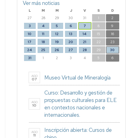
Ver más noticias
L
M
M
J
V
S
D
27
28
29
30
31
1
2
3
4
5
6
7
8
9
10
11
12
13
14
15
16
17
18
19
20
21
22
23
24
25
26
27
28
29
30
31
1
2
3
4
5
6
AGO
Museo Virtual de Mineralogía
07
Curso: Desarrollo y gestión de
propuestas culturales para ELE
AGO
10
en contextos nacionales e
internacionales.
Inscripción abierta: Cursos de
AGO
11
chino