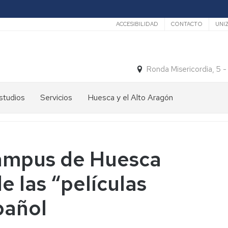
Secundario
ACCESIBILIDAD
CONTACTO
UNI
Ronda Misericordia, 5 
studios
Servicios
Huesca y el Alto Aragón
studios
El
e
tiempo
rado
Medios
Campus de Huesca
studios
de
e
Transporte
e las “películas
ostgrado
Turismo
En
pañol
ormación
y
Huesca
ermanente
patrimonio
En