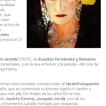
rcialidad.
al,
ón, que
 bien
 de actos de
a
coles
y hasta el 21
xto sentido’
(1929), de
Eusebio Fernández y Nemesio
comerciales, y en la que el humor y la parodia -del cine de
importante.
cintas seleccionadas corresponden al
tardofranquismo
spaña, que en numerosas ocasiones significó cambio y
paso más allá. De finales de los años 60 se han
 de
Jacinto Esteva, Joaquim Jordà
, uno de los
a
, movimiento catalán formado por cineastas