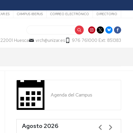
ZAR.ES
CAMPUS IBERUS
CORREO ELECTRÓNICO
DIRECTORIO
Buscar
- 22001 Huesca
vrch@unizar.es
976 761000 Ext: 851383
Agenda del Campus
Agosto 2026
Paginación