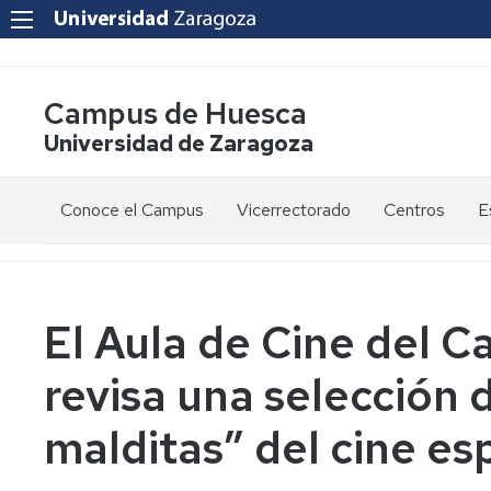
Campus de Huesca
Universidad de Zaragoza
Conoce el Campus
Vicerrectorado
Centros
E
Saludo
Vicerrectora
E
de
d
la
g
Estudios
Centro
Vicerrectora
en
de
El Aula de Cine del 
el
Lenguas
E
Órganos
Vicerrectorado
Modernas
d
revisa una selección d
de
p
Gobierno
Servicios
Cursos
Secretaría
malditas” del cine es
de
del
F
Dónde
Español
Vicerrectorado
p
Calidad
estamos
como