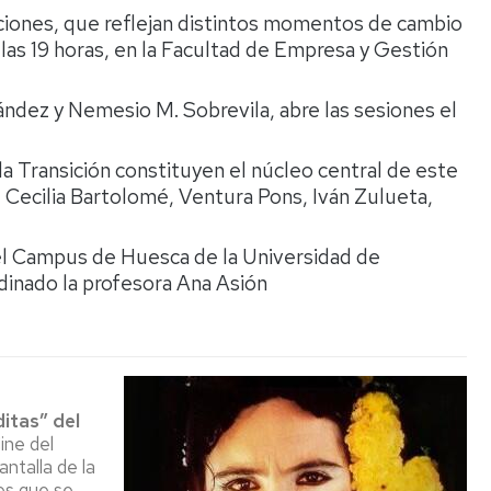
Espacios
el
ciones, que reflejan distintos momentos de cambio
naturales
Alto
a las 19 horas, en la Facultad de Empresa y Gestión
Aragón
Cultura
nández y Nemesio M. Sobrevila, abre las sesiones el
Servicios
para
jóvenes
e la Transición constituyen el núcleo central de este
, Cecilia Bartolomé, Ventura Pons, Iván Zulueta,
el Campus de Huesca de la Universidad de
rdinado la profesora Ana Asión
ditas” del
ine del
ntalla de la
es que se