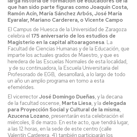
larga historia de formación de educadores de la
que han sido parte figuras como Joaquín Costa,
Ramón Acín, María Sánchez Arbós, José María
Eyaralar, Mariano Carderera, o Vicente Campo
El Campus de Huesca de la Universidad de Zaragoza
celebra el
175 aniversario de los estudios de
Magisterio en la capital altoaragonesa
. La
Facultad de Ciencias Humanas y de la Educación, que
imparte los actuales grados de Maestro, y que es
heredera de las Escuelas Normales de esta localidad,
y de su continuadora, la Escuela Universitaria del
Profesorado de EGB, desarrollará, a lo largo de todo
un año un amplio programa en torno a esta
efemérides.
El vicerrector
José Domingo Dueñas
, y la decana
de la facultad oscense,
Marta Liesa
, y la
delegada
para Proyección Social y Cultural de la misma
,
Azucena Lozano
, presentarán esta celebración el
miércoles, 8 de marzo. En este acto, que tendrá lugar,
a las 12 horas, en la sede de este centro (calle
Valentín Carderera, 4) también participarán los