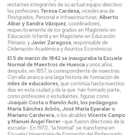
restantes integrantes de su actual equipo directivo:
los profesores
Teresa Cardesa,
vicedecana de
Postgrados, Personal e Infraestructuras;
Alberto
Aibar y Sandra Vázquez
, coordinadores,
respectivamente de los grados en Magisterio en
Educación Infantil y en Magisterio en Educación
Primaria; y
Javier Zaragoza
, responsable de
Ordenación Académica y Asuntos Económicos.
El 5 de marzo de 1842 se inauguraba la Escuela
Normal de Maestros de Huesca
y unos años
después, en 1857, la correspondiente de maestras.
Con ella arranca una larga historia de formación de
miles de educadores
, que continúa hasta nuestros
días en esta ciudad y de la que han formado parte,
como profesores o estudiantes, figuras como
Joaquín Costa o Ramón Acín, los pedagogos
María Sánchez Arbós, José María Eyaralar o
Mariano Carderera
, o los alcaldes
Vicente Campo
y Manuel Ángel Ferrer
–que fueron directores de la
escuela–. En 1970, “la Normal” se transforma en
Escuela Universitaria de Formación del Profesorado