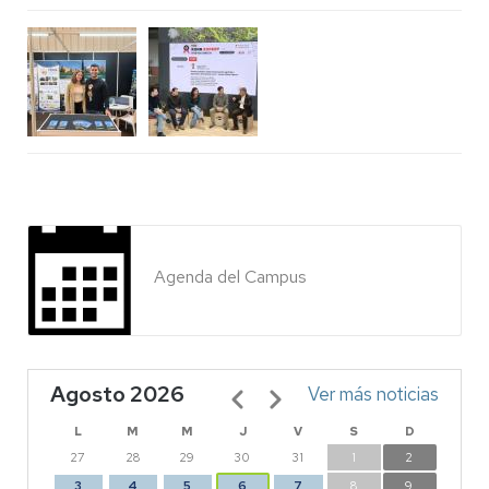
Agenda del Campus
Agosto 2026
Paginación
Ver más noticias
L
M
M
J
V
S
D
27
28
29
30
31
1
2
3
4
5
6
7
8
9