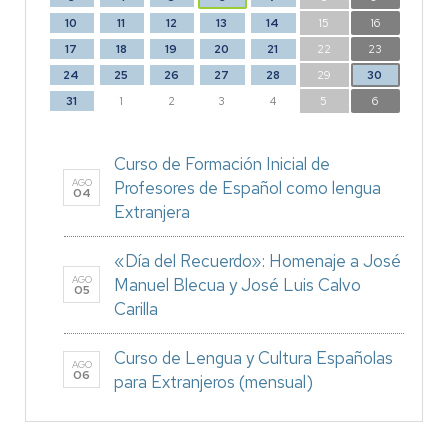
10
11
12
13
14
15
16
17
18
19
20
21
22
23
24
25
26
27
28
29
30
31
1
2
3
4
5
6
Curso de Formación Inicial de
AGO
Profesores de Español como lengua
04
Extranjera
«Día del Recuerdo»: Homenaje a José
AGO
Manuel Blecua y José Luis Calvo
05
Carilla
Curso de Lengua y Cultura Españolas
AGO
06
para Extranjeros (mensual)