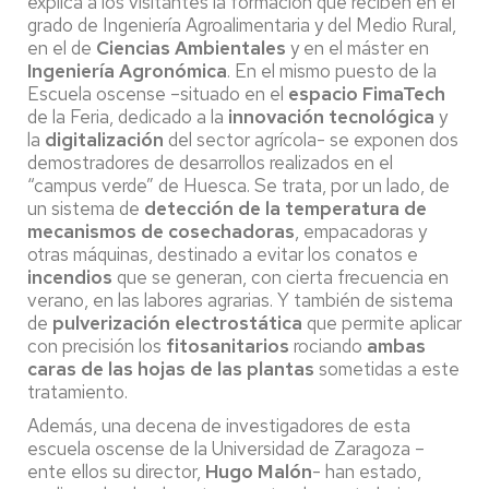
explica a los visitantes la formación que reciben en el
grado de Ingeniería Agroalimentaria y del Medio Rural,
en el de
Ciencias Ambientales
y en el máster en
Ingeniería Agronómica
. En el mismo puesto de la
Escuela oscense –situado en el
espacio FimaTech
de la Feria, dedicado a la
innovación tecnológica
y
la
digitalización
del sector agrícola- se exponen dos
demostradores de desarrollos realizados en el
“campus verde” de Huesca. Se trata, por un lado, de
un sistema de
detección de la temperatura de
mecanismos de cosechadoras
, empacadoras y
otras máquinas, destinado a evitar los conatos e
incendios
que se generan, con cierta frecuencia en
verano, en las labores agrarias. Y también de sistema
de
pulverización electrostática
que permite aplicar
con precisión los
fitosanitarios
rociando
ambas
caras de las hojas de las plantas
sometidas a este
tratamiento.
Además, una decena de investigadores de esta
escuela oscense de la Universidad de Zaragoza –
ente ellos su director,
Hugo Malón
- han estado,