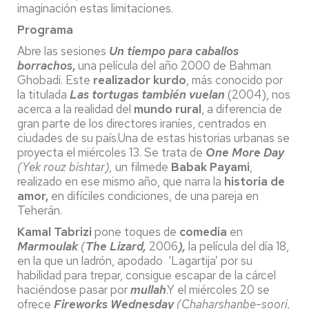
imaginación estas limitaciones.
Programa
Abre las sesiones
Un tiempo para caballos
borrachos
,
una película del año 2000 de Bahman
Ghobadi. Este
realizador kurdo
, más conocido por
la titulada
Las tortugas también vuelan
(2004), nos
acerca a la realidad del
mundo rural
, a diferencia de
gran parte de los directores iraníes, centrados en
ciudades de su país.Una de estas historias urbanas se
proyecta el miércoles 13. Se trata de
One More Day
(Yek rouz bishtar),
un filmede
Babak Payami
,
realizado en ese mismo año, que narra la
historia de
amor,
en difíciles condiciones, de una pareja en
Teherán.
Kamal Tabrizi
pone toques de
comedia
en
Marmoulak
(
The Lizard,
2006
),
la película del día 18,
en la que un ladrón, apodado ‘Lagartija’ por su
habilidad para trepar, consigue escapar de la cárcel
haciéndose pasar por
mullah
.Y el miércoles 20 se
ofrece
Fireworks Wednesday
(Chaharshanbe-soori,