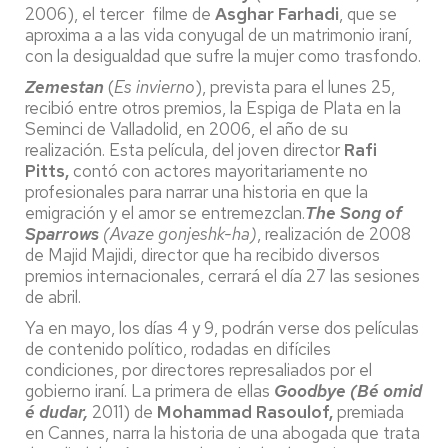
2006), el tercer filme de
Asghar Farhadi
, que se
aproxima a a las vida conyugal de un matrimonio iraní,
con la desigualdad que sufre la mujer como trasfondo.
Zemestan
(
Es invierno
), prevista para el lunes 25,
recibió entre otros premios, la Espiga de Plata en la
Seminci de Valladolid, en 2006, el año de su
realización. Esta película, del joven director
Rafi
Pitts,
contó con actores mayoritariamente no
profesionales para narrar una historia en que la
emigración y el amor se entremezclan.
The Song of
Sparrows
(Avaze gonjeshk-ha)
, realización de 2008
de Majid Majidi, director que ha recibido diversos
premios internacionales, cerrará el día 27 las sesiones
de abril.
Ya en mayo, los días 4 y 9, podrán verse dos películas
de contenido político, rodadas en difíciles
condiciones, por directores represaliados por el
gobierno iraní. La primera de ellas
Goodbye (Bé omid
é dudar,
2011) de
Mohammad Rasoulof,
premiada
en Cannes, narra la historia de una abogada que trata