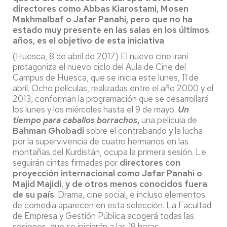
directores como Abbas Kiarostami, Mosen
Makhmalbaf o Jafar Panahi, pero que no ha
estado muy presente en las salas en los últimos
años, es el objetivo de esta iniciativa
(Huesca, 8 de abril de 2017) El nuevo cine iraní
protagoniza el nuevo ciclo del Aula de Cine del
Campus de Huesca, que se inicia este lunes, 11 de
abril. Ocho películas, realizadas entre el año 2000 y el
2013, conforman la programación que se desarrollará
los lunes y los miércoles hasta el 9 de mayo.
Un
tiempo para caballos borrachos
,
una película de
Bahman Ghobadi
sobre el contrabando y la lucha
por la supervivencia de cuatro hermanos en las
montañas del Kurdistán, ocupa la primera sesión. Le
seguirán cintas firmadas por
directores con
proyección internacional como Jafar Panahi o
Majid Majidi
,
y de otros menos conocidos fuera
de su país
. Drama, cine social, e incluso elementos
de comedia aparecen en esta selección. La Facultad
de Empresa y Gestión Pública acogerá todas las
sesiones, que se iniciarán a las 19 horas.