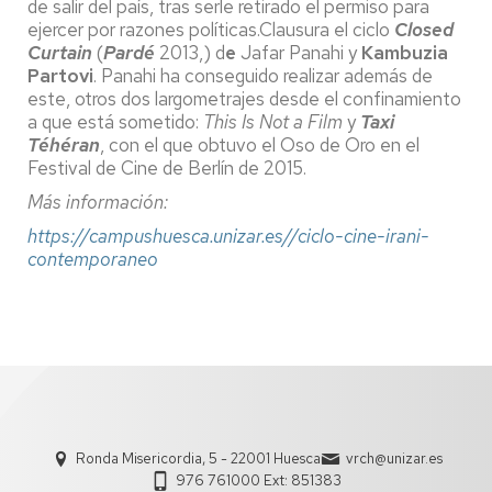
de salir del país, tras serle retirado el permiso para
ejercer por razones políticas.Clausura el ciclo
Closed
Curtain
(
Pardé
2013,) d
e
Jafar Panahi y
Kambuzia
Partovi
. Panahi ha conseguido realizar además de
este, otros dos largometrajes desde el confinamiento
a que está sometido:
This Is Not a Film
y
Taxi
Téhéran
, con el que obtuvo el Oso de Oro en el
Festival de Cine de Berlín de 2015.
Más información:
https://campushuesca.unizar.es//ciclo-cine-irani-
contemporaneo
Ronda Misericordia, 5 - 22001 Huesca
vrch@unizar.es
976 761000 Ext: 851383