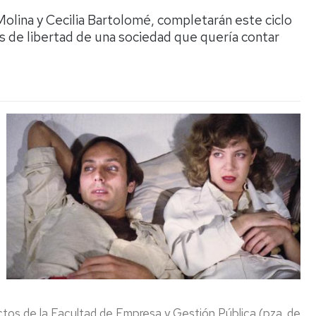
Espacios
el
 Molina y Cecilia Bartolomé, completarán este ciclo
naturales
Alto
Aragón
as de libertad de una sociedad que quería contar
Cultura
Servicios
para
jóvenes
e actos de la Facultad de Empresa y Gestión Pública (pza. de