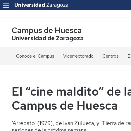
Campus de Huesca
Universidad de Zaragoza
Conoce el Campus
Vicerrectorado
Centros
E
Saludo
Vicerrectora
E
de
d
la
g
Estudios
Centro
Vicerrectora
en
de
El “cine maldito” de l
el
Lenguas
E
Órganos
Vicerrectorado
Modernas
d
Campus de Huesca
de
p
Gobierno
Servicios
Cursos
Secretaría
de
del
F
Dónde
Español
Vicerrectorado
p
Calidad
‘Arrebato’ (1979), de Iván Zulueta, y ‘Tierra de r
estamos
como
sesiones de la próxima semana