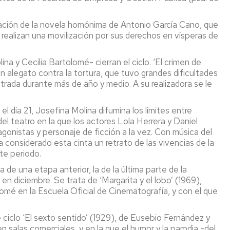
ptación de la novela homónima de Antonio García Cano, que
e realizan una movilización por sus derechos en vísperas de
ina y Cecilia Bartolomé- cierran el ciclo. ‘El crimen de
un alegato contra la tortura, que tuvo grandes dificultades
rada durante más de año y medio. A su realizadora se le
 el día 21, Josefina Molina difumina los límites entre
del teatro en la que los actores Lola Herrera y Daniel
agonistas y personaje de ficción a la vez. Con música del
 considerado esta cinta un retrato de las vivencias de la
te periodo.
 de una etapa anterior, la de la última parte de la
n diciembre. Se trata de ‘Margarita y el lobo’ (1969),
olomé en la Escuela Oficial de Cinematografía, y con el que
ciclo ‘El sexto sentido’ (1929), de Eusebio Fernández y
 salas comerciales, y en la que el humor y la parodia -del