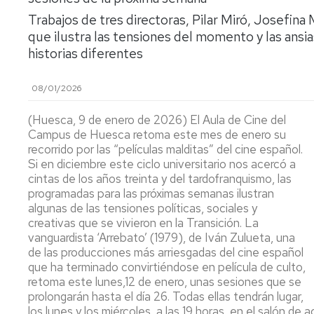
lengua
Servicio
Trabajos de tres directoras, Pilar Miró, Josefina
Extranjera
Imágenes
de
Orientación
que ilustra las tensiones del momento y las ansi
Universidad
y
Documentos
historias diferentes
de
Empleo
de
la
referencia/Normativa
08/01/2026
Experiencia
Internacionalización
en
Get
el
(Huesca, 9 de enero de 2026) El Aula de Cine del
to
Cultura,
Actividades
Campus
Campus de Huesca retoma este mes de enero su
know
Comunicación
Culturales
de
us
e
recorrido por las “películas malditas” del cine español.
Huesca
Imagen
Comunicación
Si en diciembre este ciclo universitario nos acercó a
e
cintas de los años treinta y del tardofranquismo, las
Actividades
imagen
programadas para las próximas semanas ilustran
e
algunas de las tensiones políticas, sociales y
instalaciones
creativas que se vivieron en la Transición. La
deportivas
vanguardista ‘Arrebato’ (1979), de Iván Zulueta, una
de las producciones más arriesgadas del cine español
Informática
que ha terminado convirtiéndose en película de culto,
y
retoma este lunes,12 de enero, unas sesiones que se
comunicaciones
prolongarán hasta el día 26. Todas ellas tendrán lugar,
los lunes y los miércoles, a las 19 horas, en el salón d