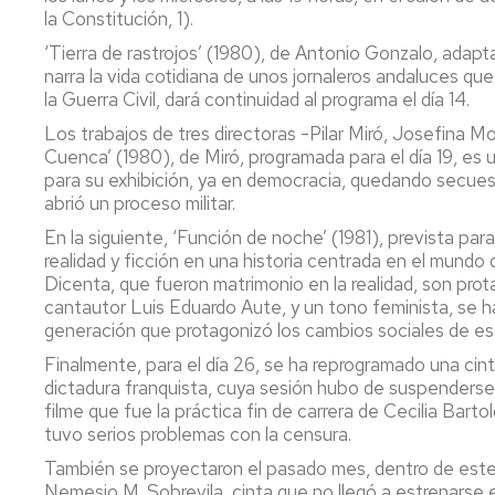
Servicio
la Constitución, 1).
de
Mantenimiento
‘Tierra de rastrojos’ (1980), de Antonio Gonzalo, ada
narra la vida cotidiana de unos jornaleros andaluces qu
Conserjería
la Guerra Civil, dará continuidad al programa el día 14.
y
Los trabajos de tres directoras -Pilar Miró, Josefina Mol
correo
Cuenca’ (1980), de Miró, programada para el día 19, es 
interno
para su exhibición, ya en democracia, quedando secuest
Unizar
abrió un proceso militar.
Otros
En la siguiente, ‘Función de noche’ (1981), prevista para
servicios
realidad y ficción en una historia centrada en el mundo 
en
Dicenta, que fueron matrimonio en la realidad, son prot
el
cantautor Luis Eduardo Aute, y un tono feminista, se ha
Campus
generación que protagonizó los cambios sociales de es
Finalmente, para el día 26, se ha reprogramado una cinta
dictadura franquista, cuya sesión hubo de suspenderse e
filme que fue la práctica fin de carrera de Cecilia Bart
tuvo serios problemas con la censura.
También se proyectaron el pasado mes, dentro de este 
Nemesio M. Sobrevila, cinta que no llegó a estrenarse en