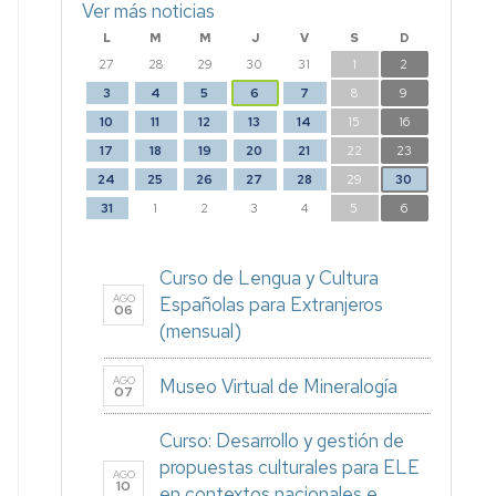
Ver más noticias
L
M
M
J
V
S
D
27
28
29
30
31
1
2
3
4
5
6
7
8
9
10
11
12
13
14
15
16
17
18
19
20
21
22
23
24
25
26
27
28
29
30
31
1
2
3
4
5
6
Curso de Lengua y Cultura
AGO
Españolas para Extranjeros
06
(mensual)
AGO
Museo Virtual de Mineralogía
07
Curso: Desarrollo y gestión de
propuestas culturales para ELE
AGO
10
en contextos nacionales e