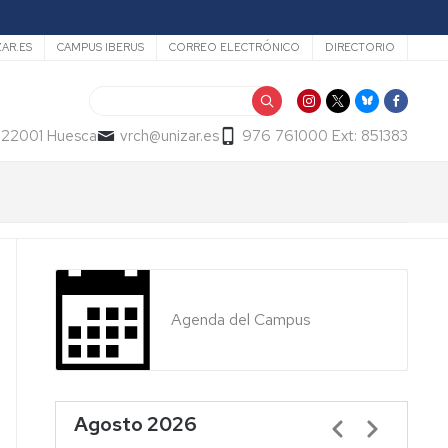
ZAR.ES
CAMPUS IBERUS
CORREO ELECTRÓNICO
DIRECTORIO
Buscar
- 22001 Huesca
vrch@unizar.es
976 761000 Ext: 851383
Agenda del Campus
Agosto 2026
Paginación