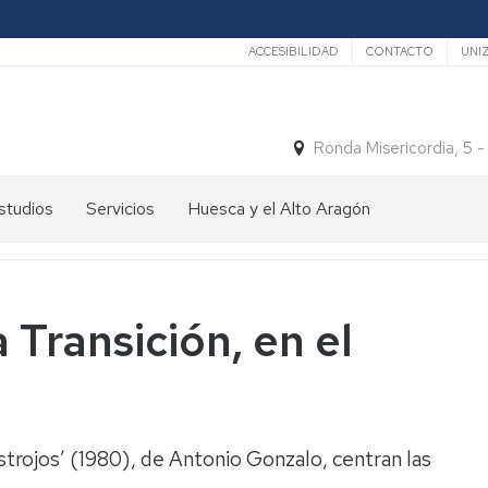
Secundario
ACCESIBILIDAD
CONTACTO
UNI
Ronda Misericordia, 5 
studios
Servicios
Huesca y el Alto Aragón
studios
El
e
tiempo
rado
Medios
a Transición, en el
studios
de
e
Transporte
ostgrado
Turismo
En
ormación
y
Huesca
ermanente
patrimonio
astrojos’ (1980), de Antonio Gonzalo, centran las
En