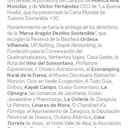
Sostenible, la profesora del Campus de
Huesca Ana
Monclús
; y de
Víctor Fernández
CEO de ‘La Buena
Huella’, que ha presentado la Carta Mundial de
Turismo Sostenible +30.
Posteriormente se hacía la entrega de los distintivos
de la
‘Marca Aragón Destino Sostenible’
, que
recogían la Reserva de la Biosfera
Ordesa
Viñamala
,
UR Rafting
,
Diaple Networking
, la
Fundación para la Conservación del
Quebrantahuesos, Vertientes Viajes, Casa Gerbe, la
Ruta del
Vino del Somontano
,
PiriNature
Experiences
,
L'Univers Astroturismo
, el
Ecocamping
Rural de la Fueva
, el Museo Diocesano Barbastro-
Monzón, Ocio en Verde Ecogestión, A Todo Guía,
Embou,
Kayak Campo
, Guara-Somontano,
La
Ojinegra
, las comarcas de Jacetania, Gudar-
Javalambre y Maestrazgo,
La Ciclería
de Zaragoza,
Ur Pirineos,
Linares de Mora
,
O Chardinet d’a
Formiga
, el Ayuntamiento de Zaragoza, la Diputación
Provincial de Huesca, Océano Atlántico
,
Casa
Turreta
de Ansó, el Hotel Valle de Aísa, la Asociación