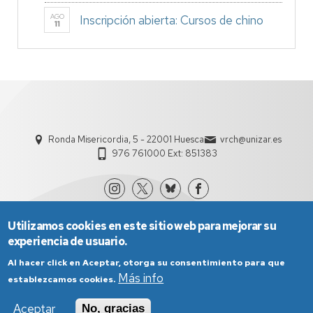
AGO
Inscripción abierta: Cursos de chino
11
Ronda Misericordia, 5 - 22001 Huesca
vrch@unizar.es
976 761000 Ext: 851383
Utilizamos cookies en este sitio web para mejorar su
experiencia de usuario.
Al hacer click en Aceptar, otorga su consentimiento para que
Más info
establezcamos cookies.
Aviso Legal
Condiciones generales de uso
Aceptar
No, gracias
Política de Privacidad
Política de Cookies