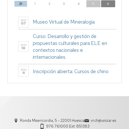
31
1
2
3
4
5
6
AGO
Museo Virtual de Mineralogía
07
Curso: Desarrollo y gestión de
propuestas culturales para ELE en
AGO
10
contextos nacionales e
internacionales.
AGO
Inscripción abierta: Cursos de chino
11
Ronda Misericordia, 5 - 22001 Huesca
vrch@unizar.es
976 761000 Ext: 851383