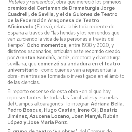
‘
Retales y remiendos’
, obra que mereció los primeros
premios del Certamen de Dramaturgia Jorge
Cuadrelli, de Sevilla, y el de Guiones de Teatro
de la Federación Aragonesa de Teatro
Aficionado
(Fatea), relata la historia reciente de
España a través de “las heridas y los remiendos que
van zurciendo la vida de las personas a través del
tiempo”.
Ocho momentos
, entre 1938 y 2020, y
distintos escenarios, articulan este recorrido creado
por
Arantxa Sanchís
, actriz, directora y dramaturga
sevillana, que
comenzó su andadura en el teatro
universitario
-como quienes van a representar la
obra- mientras se formada o investigaba en el ámbito
de las ciencias.
El reparto oscense de esta obra -en el que hay
representantes de todas las facultades y escuelas
del Campus altoaragonés- lo integran
Adriana Bella,
Pedro Bosque, Hugo Castán, Irene Gil, Beatriz
Jiménez, Azucena Lozano, Joan Manyá, Rubén
López y Jose María Ponz
.
El
grupo de teatro ‘En obras’
, del Campus de