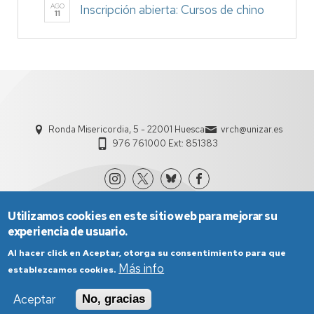
AGO
Inscripción abierta: Cursos de chino
11
Ronda Misericordia, 5 - 22001 Huesca
vrch@unizar.es
976 761000 Ext: 851383
Utilizamos cookies en este sitio web para mejorar su
experiencia de usuario.
Al hacer click en Aceptar, otorga su consentimiento para que
Más info
establezcamos cookies.
Aviso Legal
Condiciones generales de uso
Aceptar
No, gracias
Política de Privacidad
Política de Cookies