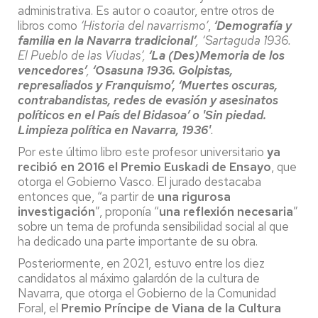
administrativa. Es autor o coautor, entre otros de
libros como
‘Historia del navarrismo’
,
‘Demografía y
familia en la Navarra tradicional’
, ‘Sartaguda 1936.
El Pueblo de las Viudas’,
‘La (Des)Memoria de los
vencedores’
,
‘Osasuna 1936. Golpistas,
represaliados y Franquismo’,
‘Muertes oscuras,
contrabandistas, redes de evasión y asesinatos
políticos en el País del Bidasoa’ o
'Sin piedad.
Limpieza política en Navarra, 1936'
.
Por este último libro este profesor universitario
ya
recibió en 2016 el Premio Euskadi de Ensayo
, que
otorga el Gobierno Vasco. El jurado destacaba
entonces que, “a partir de
una
rigurosa
investigación
”, proponía “
una reflexión necesaria
”
sobre un tema de profunda sensibilidad social al que
ha dedicado una parte importante de su obra.
Posteriormente, en 2021, estuvo entre los diez
candidatos al máximo galardón de la cultura de
Navarra, que otorga el Gobierno de la Comunidad
Foral, el
Premio Príncipe de Viana de la Cultura