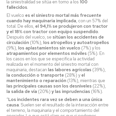
la siniestralidad se sitúa en torno a los
100
fallecidos
.
El vuelco
es el siniestro mortal más frecuente
cuando hay maquinaria implicada
, con un 57% del
total. De ellos,
el 94,1% se produjeron con tractor
y el 18% con tractor con equipo suspendido
.
Después del vuelco, se
sitúan los accidentes de
circulación
(10%),
los atropellos
y autoatropellos
(9%),
los aplastamientos sin vuelco
(7%) y los
atrapamientos por elementos móviles
(5%). En
los casos en los que se especifica la actividad
realizada en el momento del siniestro mortal con
maquinaria, destacan
las labores agrícolas
(39%),
la conducción o transporte
(28%) y
el
mantenimiento o reparación
(13%), mientras que
las principales causas son los desniveles
(22%),
la salida de vía
(20%)
y las imprudencias
(16%).
“
Los incidentes rara vez se deben a una única
causa
. Suelen ser el resultado de la interacción entre
el terreno, la maquinaria y el comportamiento del
operador. Lo que está claro es que si podemos