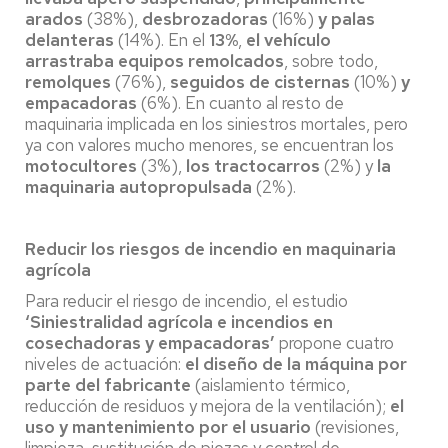
arados
(38%),
desbrozadoras
(16%)
y palas
delanteras
(14%). En el
13%
,
el vehículo
arrastraba equipos remolcados
, sobre todo,
remolques
(76%),
seguidos de cisternas
(10%)
y
empacadoras
(6%). En cuanto al resto de
maquinaria implicada en los siniestros mortales, pero
ya con valores mucho menores, se encuentran los
motocultores
(3%),
los tractocarros
(2%) y
la
maquinaria autopropulsada
(2%).
Reducir los riesgos de incendio en maquinaria
agrícola
Para reducir el riesgo de incendio, el estudio
‘Siniestralidad agrícola e incendios en
cosechadoras y empacadoras’
propone cuatro
niveles de actuación:
el diseño de la máquina por
parte del fabricante
(aislamiento térmico,
reducción de residuos y mejora de la ventilación);
el
uso y mantenimiento por el usuario
(revisiones,
limpieza, sustitución de piezas y control de