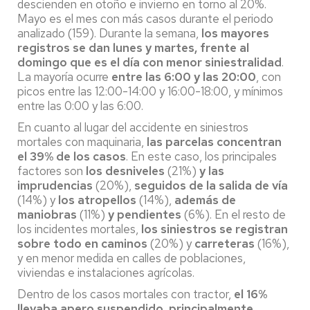
descienden en otoño e invierno en torno al 20%.
Mayo es el mes con más casos durante el periodo
analizado (159). Durante la semana,
los mayores
registros se dan lunes y martes, frente al
domingo que es el día con menor siniestralidad
.
La mayoría ocurre
entre las 6:00 y las 20:00
, con
picos entre las 12:00-14:00 y 16:00-18:00, y mínimos
entre las 0:00 y las 6:00.
En cuanto al lugar del accidente en siniestros
mortales con maquinaria,
las parcelas concentran
el 39% de los casos
. En este caso, los principales
factores son
los desniveles
(21%)
y las
imprudencias
(20%),
seguidos de la salida de vía
(14%) y
los atropellos
(14%),
además de
maniobras
(11%)
y pendientes
(6%). En el resto de
los incidentes mortales,
los siniestros se registran
sobre todo en caminos
(20%) y
carreteras
(16%),
y en menor medida en calles de poblaciones,
viviendas e instalaciones agrícolas.
Dentro de los casos mortales con tractor,
el 16%
llevaba apero suspendido
,
principalmente