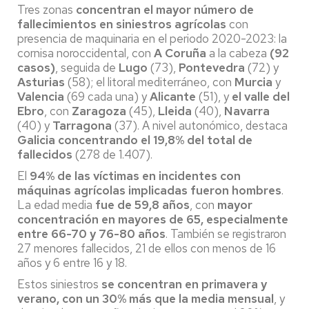
Tres zonas
concentran el mayor número de
fallecimientos en siniestros agrícolas
con
presencia de maquinaria en el periodo 2020-2023: la
cornisa noroccidental, con
A Coruña
a la cabeza
(92
casos)
, seguida de
Lugo
(73),
Pontevedra
(72) y
Asturias
(58); el litoral mediterráneo, con
Murcia
y
Valencia
(69 cada una) y
Alicante
(51), y
el valle del
Ebro
, con
Zaragoza
(45),
Lleida
(40),
Navarra
(40) y
Tarragona
(37). A nivel autonómico, destaca
Galicia concentrando el 19,8% del total de
fallecidos
(278 de 1.407).
El
94% de las víctimas en incidentes con
máquinas agrícolas implicadas fueron hombres
.
La edad media
fue de 59,8 años
, con
mayor
concentración en mayores de 65, especialmente
entre 66-70 y 76-80 años
. También se registraron
27 menores fallecidos, 21 de ellos con menos de 16
años y 6 entre 16 y 18.
Estos siniestros
se concentran en primavera y
verano, con un 30% más que la media mensual
, y