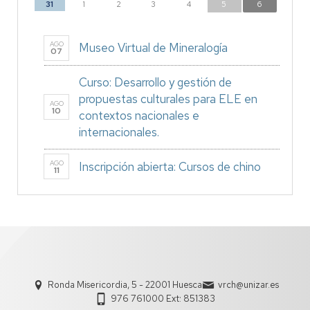
31
1
2
3
4
5
6
AGO
Museo Virtual de Mineralogía
07
Curso: Desarrollo y gestión de
propuestas culturales para ELE en
AGO
10
contextos nacionales e
internacionales.
AGO
Inscripción abierta: Cursos de chino
11
Ronda Misericordia, 5 - 22001 Huesca
vrch@unizar.es
976 761000 Ext: 851383