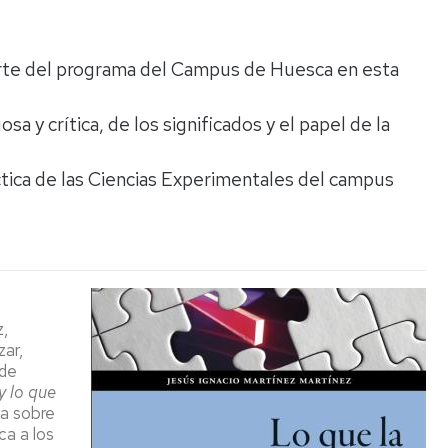
Espacios
el
naturales
Alto
Aragón
arte del programa del Campus de Huesca en esta
Cultura
Servicios
sa y crítica, de los significados y el papel de la
para
jóvenes
tica de las Ciencias Experimentales del campus
,
zar,
 de
y lo que
ga sobre
ca a los