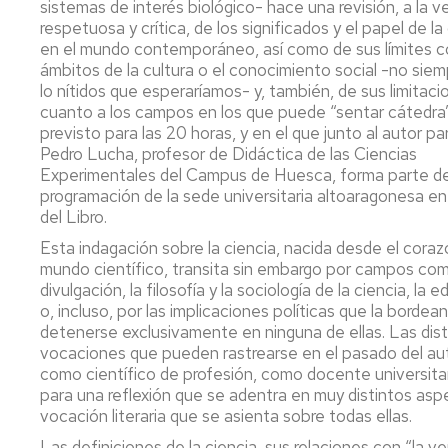
sistemas de interés biológico- hace una revisión, a la v
Servicio
de
respetuosa y crítica, de los significados y el papel de la
Mantenimiento
en el mundo contemporáneo, así como de sus límites c
ámbitos de la cultura o el conocimiento social -no sie
Conserjería
lo nítidos que esperaríamos- y, también, de sus limitac
y
cuanto a los campos en los que puede “sentar cátedra”.
correo
previsto para las 20 horas, y en el que junto al autor pa
interno
Pedro Lucha, profesor de Didáctica de las Ciencias
Unizar
Experimentales del Campus de Huesca, forma parte de
programación de la sede universitaria altoaragonesa en 
Otros
del Libro.
servicios
Esta indagación sobre la ciencia, nacida desde el coraz
en
mundo científico, transita sin embargo por campos com
el
Campus
divulgación, la filosofía y la sociología de la ciencia, la 
o, incluso, por las implicaciones políticas que la bordean
detenerse exclusivamente en ninguna de ellas. Las dist
vocaciones que pueden rastrearse en el pasado del au
como científico de profesión, como docente universitar
para una reflexión que se adentra en muy distintos as
vocación literaria que se asienta sobre todas ellas.
Las definiciones de la ciencia, sus relaciones con “la ver