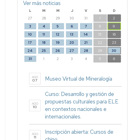
Ver más noticias
L
M
M
J
V
S
D
27
28
29
30
31
1
2
3
4
5
6
7
8
9
10
11
12
13
14
15
16
17
18
19
20
21
22
23
24
25
26
27
28
29
30
31
1
2
3
4
5
6
AGO
Museo Virtual de Mineralogía
07
Curso: Desarrollo y gestión de
propuestas culturales para ELE
AGO
10
en contextos nacionales e
internacionales.
Inscripción abierta: Cursos de
AGO
11
chino