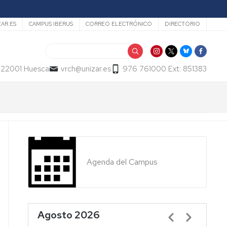
ZAR.ES
CAMPUS IBERUS
CORREO ELECTRÓNICO
DIRECTORIO
Buscar
- 22001 Huesca
vrch@unizar.es
976 761000 Ext: 851383
Agenda del Campus
Agosto 2026
Paginación