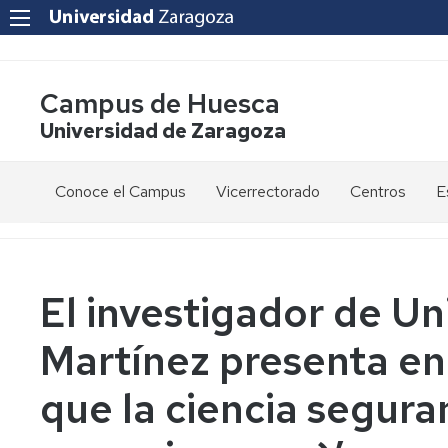
Campus de Huesca
Universidad de Zaragoza
Conoce el Campus
Vicerrectorado
Centros
E
Saludo
Vicerrectora
E
de
d
la
g
Estudios
Centro
Vicerrectora
en
de
El investigador de Un
el
Lenguas
E
Órganos
Vicerrectorado
Modernas
d
Martínez presenta en
de
p
Gobierno
Servicios
Cursos
Secretaría
que la ciencia segura
de
del
F
Dónde
Español
Vicerrectorado
p
Calidad
estamos
como