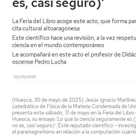
es, casi seguro)’
lengua
Servicio
Extranjera
Imágenes
de
Orientación
La Feria del Libro acoge este acto, que forma p
Universidad
y
Documentos
de
Empleo
de
cita cultural altoaragonesa
la
referencia/Normativa
Este científico hace una revisión, a la vez respetuo
Experiencia
Internacionalización
ciencia en el mundo contemporáneo
en
Get
el
to
Cultura,
Actividades
Le acompañará en este acto el profesor de Didác
Campus
know
Comunicación
Culturales
oscense Pedro Lucha
de
us
e
Huesca
Imagen
Comunicación
e
30/05/2025
Actividades
imagen
e
instalaciones
(Huesca, 30 de mayo de 2025) Jesús Ignacio Martínez
deportivas
catedrático de Física de la Materia Condensada de Uni
presenta este sábado, 31 de mayo en la Feria del Libro
Informática
Huesca, su ensayo
‘Lo que la ciencia seguramente es (
y
no es, casi seguro)’
. Este reputado científico – investi
comunicaciones
el paramagnetismo en relación a la computación cuánti