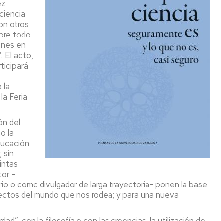
ez
 ciencia
on otros
mpre todo
iones en
 El acto,
rticipará
 la
la Feria
ón del
o la
educación
; sin
intas
tor -
io o como divulgador de larga trayectoria- ponen la base
pectos del mundo que nos rodea; y para una nueva
dad”, con la filosofía o con las creencias; la utilización de