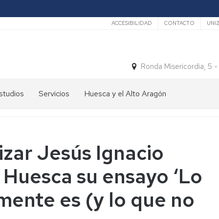
Secundario
ACCESIBILIDAD
CONTACTO
UNI
Ronda Misericordia, 5 
studios
Servicios
Huesca y el Alto Aragón
studios
El
e
tiempo
rado
Medios
izar Jesús Ignacio
studios
de
e
Transporte
 Huesca su ensayo ‘Lo
ostgrado
Turismo
En
mente es (y lo que no
ormación
y
Huesca
ermanente
patrimonio
En