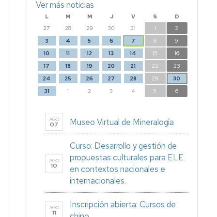
Ver más noticias
L
M
M
J
V
S
D
27
28
29
30
31
1
2
3
4
5
6
7
8
9
10
11
12
13
14
15
16
17
18
19
20
21
22
23
24
25
26
27
28
29
30
31
1
2
3
4
5
6
AGO
Museo Virtual de Mineralogía
07
Curso: Desarrollo y gestión de
propuestas culturales para ELE
AGO
10
en contextos nacionales e
internacionales.
Inscripción abierta: Cursos de
AGO
11
chino