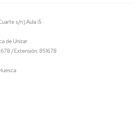
Espacios
el
naturales
Alto
Aragón
uarte s/n).Aula i5
Cultura
Servicios
a de Unizar
para
jóvenes
678 /Extensión: 851678
 Huesca