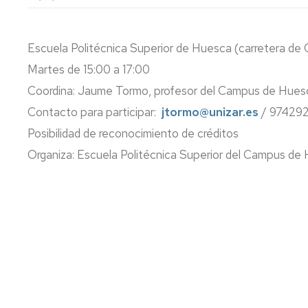
lengua
Servicio
Extranjera
Imágenes
de
Orientación
Escuela Politécnica Superior de Huesca (carretera de C
Universidad
y
Documentos
de
Empleo
de
Martes de 15:00 a 17:00
la
referencia/Normativa
Experiencia
Internacionalización
Coordina: Jaume Tormo, profesor del Campus de Huesc
en
Get
Contacto para participar:
jtormo@unizar.es
/ 974292
el
to
Cultura,
Actividades
Campus
know
Comunicación
Culturales
Posibilidad de reconocimiento de créditos
de
us
e
Organiza: Escuela Politécnica Superior del Campus de
Huesca
Imagen
Comunicación
e
Actividades
imagen
e
instalaciones
deportivas
Informática
y
comunicaciones