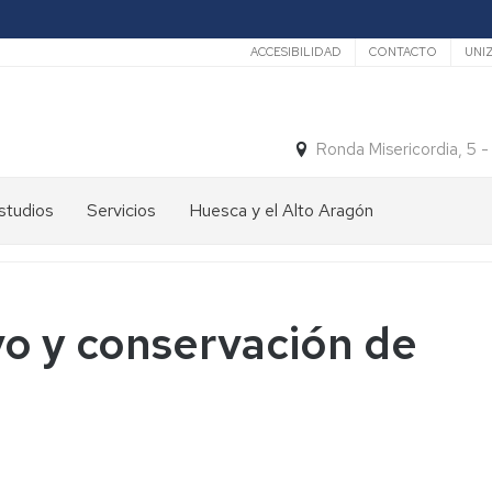
Secundario
ACCESIBILIDAD
CONTACTO
UNI
Ronda Misericordia, 5 
studios
Servicios
Huesca y el Alto Aragón
studios
El
e
tiempo
rado
Medios
vo y conservación de
studios
de
e
Transporte
ostgrado
Turismo
En
ormación
y
Huesca
ermanente
patrimonio
En