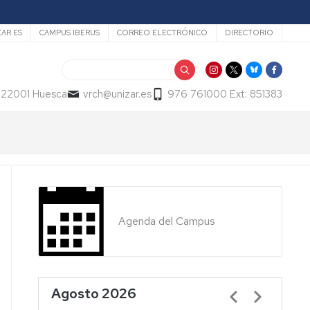
ZAR.ES
CAMPUS IBERUS
CORREO ELECTRÓNICO
DIRECTORIO
Buscar
- 22001 Huesca
vrch@unizar.es
976 761000 Ext: 851383
Agenda del Campus
Agosto 2026
Paginación