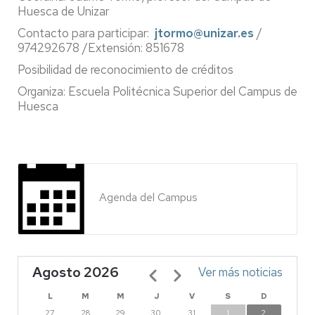
Huesca de Unizar
Contacto para participar:
jtormo@unizar.es
/
974292678 /Extensión: 851678
Posibilidad de reconocimiento de créditos
Organiza: Escuela Politécnica Superior del Campus de
Huesca
Agenda del Campus
Agosto 2026
Paginación
Ver más noticias
L
M
M
J
V
S
D
27
28
29
30
31
1
2