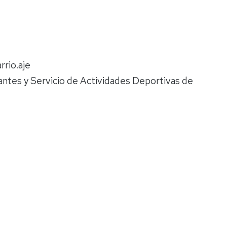
Espacios
el
naturales
Alto
Aragón
Cultura
Servicios
rrio.aje
para
jóvenes
antes y Servicio de Actividades Deportivas de