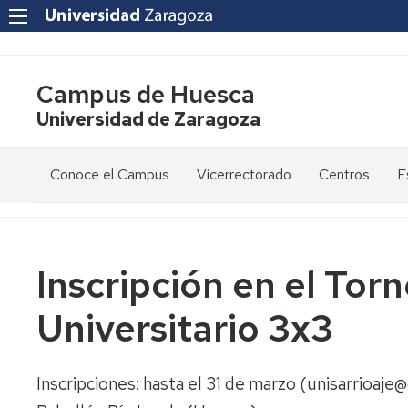
Campus de Huesca
Universidad de Zaragoza
Conoce el Campus
Vicerrectorado
Centros
E
Saludo
Vicerrectora
E
de
d
la
g
Estudios
Centro
Vicerrectora
en
de
Inscripción en el Tor
el
Lenguas
E
Órganos
Vicerrectorado
Modernas
d
Universitario 3x3
de
p
Gobierno
Servicios
Cursos
Secretaría
de
del
F
Dónde
Español
Vicerrectorado
p
Calidad
Inscripciones: hasta el 31 de marzo (unisarrioaje
estamos
como