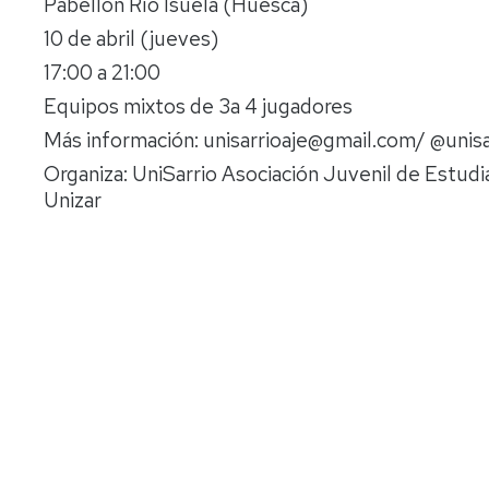
Pabellón Río Isuela (Huesca)
lengua
Servicio
Extranjera
Imágenes
de
10 de abril (jueves)
Orientación
17:00 a 21:00
Universidad
y
Documentos
de
Empleo
de
Equipos mixtos de 3a 4 jugadores
la
referencia/Normativa
Más información: unisarrioaje@gmail.com/ @unisa
Experiencia
Internacionalización
en
Get
Organiza: UniSarrio Asociación Juvenil de Estudi
el
to
Cultura,
Actividades
Unizar
Campus
know
Comunicación
Culturales
de
us
e
Huesca
Imagen
Comunicación
e
Actividades
imagen
e
instalaciones
deportivas
Informática
y
comunicaciones