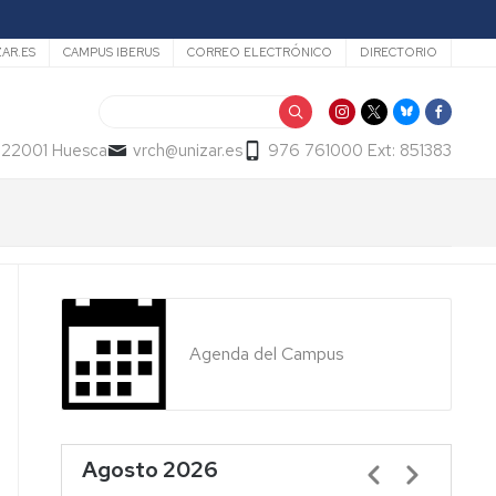
ZAR.ES
CAMPUS IBERUS
CORREO ELECTRÓNICO
DIRECTORIO
Buscar
- 22001 Huesca
vrch@unizar.es
976 761000 Ext: 851383
Agenda del Campus
Agosto 2026
Paginación