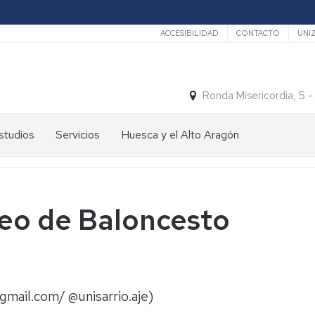
Secundario
ACCESIBILIDAD
CONTACTO
UNI
Ronda Misericordia, 5 
studios
Servicios
Huesca y el Alto Aragón
studios
El
e
tiempo
rado
Medios
neo de Baloncesto
studios
de
e
Transporte
ostgrado
Turismo
En
ormación
y
Huesca
ermanente
patrimonio
@gmail.com/ @unisarrio.aje)
En