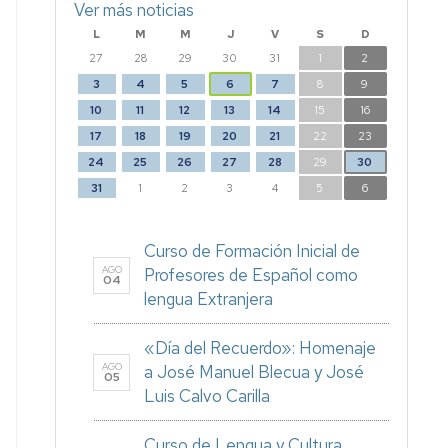
Ver más noticias
L
M
M
J
V
S
D
27
28
29
30
31
1
2
3
4
5
6
7
8
9
10
11
12
13
14
15
16
17
18
19
20
21
22
23
24
25
26
27
28
29
30
31
1
2
3
4
5
6
Curso de Formación Inicial de
AGO
Profesores de Español como
04
lengua Extranjera
«Día del Recuerdo»: Homenaje
AGO
a José Manuel Blecua y José
05
Luis Calvo Carilla
Curso de Lengua y Cultura