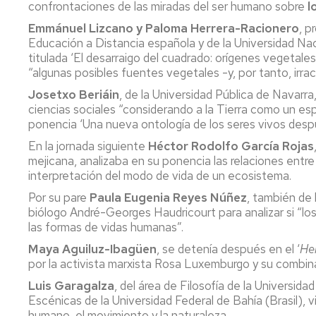
confrontaciones de las miradas del ser humano sobre
l
Emmánuel Lizcano y Paloma Herrera-Racionero
, p
Educación a Distancia española y de la Universidad Na
titulada ‘El desarraigo del cuadrado: orígenes vegetales
“algunas posibles fuentes vegetales -y, por tanto, irra
Josetxo Beriáin
, de la Universidad Pública de Navarra
ciencias sociales “considerando a la Tierra como un esp
ponencia ‘Una nueva ontología de los seres vivos despu
En la jornada siguiente
Héctor Rodolfo García Rojas
mejicana, analizaba en su ponencia las relaciones entre
interpretación del modo de vida de un ecosistema.
Por su pare
Paula Eugenia Reyes Núñez
, también de 
biólogo André-Georges Haudricourt para analizar si “los
las formas de vidas humanas”.
Maya Aguiluz-Ibagüen
, se detenía después en el ‘
Her
por la activista marxista Rosa Luxemburgo y su combin
Luis Garagalza
, del área de Filosofía de la Universida
Escénicas de la Universidad Federal de Bahía (Brasil), v
humano, el movimiento y la naturaleza.