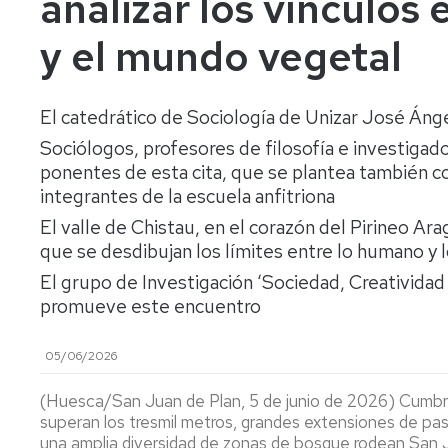
analizar los vínculos 
lengua
Servicio
Extranjera
Imágenes
de
y el mundo vegetal
Orientación
Universidad
y
Documentos
de
Empleo
de
la
referencia/Normativa
El catedrático de Sociología de Unizar José Áng
Experiencia
Internacionalización
Sociólogos, profesores de filosofía e investigad
en
Get
el
ponentes de esta cita, que se plantea también c
to
Cultura,
Actividades
Campus
know
Comunicación
Culturales
integrantes de la escuela anfitriona
de
us
e
El valle de Chistau, en el corazón del Pirineo Ar
Huesca
Imagen
Comunicación
que se desdibujan los límites entre lo humano y 
e
Actividades
imagen
El grupo de Investigación ‘Sociedad, Creativida
e
promueve este encuentro
instalaciones
deportivas
05/06/2026
Informática
y
(Huesca/San Juan de Plan, 5 de junio de 2026) Cumbr
comunicaciones
superan los tresmil metros, grandes extensiones de p
una amplia diversidad de zonas de bosque rodean San J