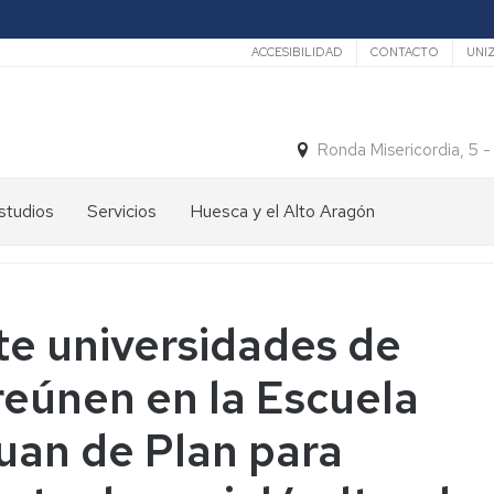
Secundario
ACCESIBILIDAD
CONTACTO
UNI
Ronda Misericordia, 5 
studios
Servicios
Huesca y el Alto Aragón
studios
El
e
tiempo
rado
Medios
te universidades de
studios
de
e
Transporte
reúnen en la Escuela
ostgrado
Turismo
En
uan de Plan para
ormación
y
Huesca
ermanente
patrimonio
En