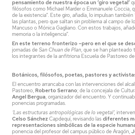
pensamiento de nuestra época un ‘giro vegetal’
qu
filósofos como Michael Marder o Emmanuele Coccia, q
de la existencia”. Este giro, añadía, lo impulsan tambi
las plantas, pero que saltan sin problema al campo de los
Mancuso o Mónica Gagliano. Con estos trabajos, añade
memoria o la inteligencia”.
En este terreno fronterizo –pero en el que se desd
jornadas de
San Chuan de Plan
, que se han planteado
los integrantes de la anfitriona Escuela de Pastoreo de 
Botánicos, filósofos, poetas, pastores y activis
El encuentro arrancaba con las intervenciones del alca
Pastoreo,
Roberto Serrano
; de la concejala de Cultu
Angel Bergua
, organizador del encuentro. Y continua
ponencias programadas.
‘Las estructuras antropológicas de lo vegetal’,
interven
Celso Sánchez
Capdequí, revisando las
diferentes ma
representaciones simbólicas de la especie human
ponencia del profesor del campus público de Aragón,
J