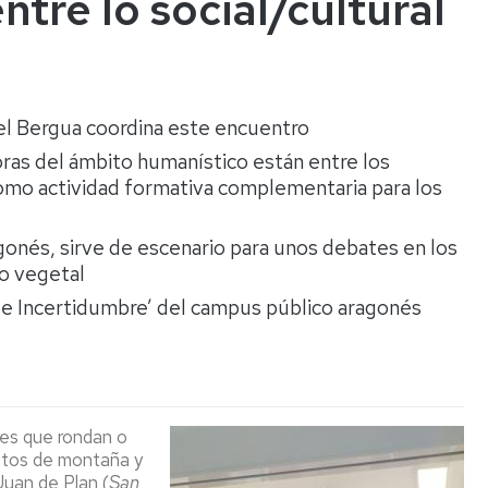
entre lo social/cultural
Espacios
el
naturales
Alto
Aragón
Cultura
Servicios
el Bergua coordina este encuentro
para
oras del ámbito humanístico están entre los
jóvenes
omo actividad formativa complementaria para los
agonés, sirve de escenario para unos debates en los
lo vegetal
d e Incertidumbre’ del campus público aragonés
es que rondan o
astos de montaña y
uan de Plan (
San