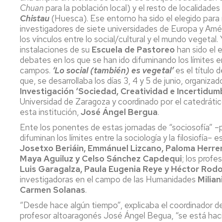
Servicio
Chuan
para la población local) y el resto de localidades
de
Chistau
(Huesca). Ese entorno ha sido el elegido para 
Mantenimiento
investigadores de siete universidades de Europa y Amér
los vínculos entre lo social/cultural y el mundo vegetal. Y
Conserjería
instalaciones de su
Escuela de Pastoreo
han sido el 
y
debates en los que se han ido difuminando los límites 
correo
campos.
‘Lo social (también) es vegetal’
es el título 
interno
que, se desarrollaba los días 3, 4 y 5 de junio, organiza
Unizar
Investigación ‘Sociedad, Creatividad e Incertidum
Universidad de Zaragoza y coordinado por el catedrátic
Otros
esta institución,
José Ángel Bergua
.
servicios
en
Ente los ponentes de estas jornadas de “sociosofía” 
el
difuminan los límites entre la sociología y la filosiofía– 
Campus
Josetxo Beriáin, Emmánuel Lizcano, Paloma Herre
Maya Aguiluz y Celso Sánchez Capdequi
; los profe
Luis Garagalza, Paula Eugenia Reye y Héctor Rodo
investigadoras en el campo de las Humanidades
Milian
Carmen Solanas
.
“Desde hace algún tiempo”, explicaba el coordinador de
profesor altoaragonés José Ángel Begua, “se está ha