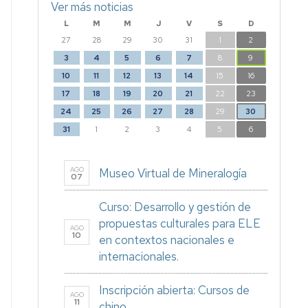
Ver más noticias
L
M
M
J
V
S
D
27
28
29
30
31
1
2
3
4
5
6
7
8
9
10
11
12
13
14
15
16
17
18
19
20
21
22
23
24
25
26
27
28
29
30
31
1
2
3
4
5
6
AGO
Museo Virtual de Mineralogía
07
Curso: Desarrollo y gestión de
propuestas culturales para ELE
AGO
10
en contextos nacionales e
internacionales.
Inscripción abierta: Cursos de
AGO
11
chino