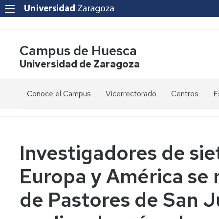
Campus de Huesca
Universidad de Zaragoza
Conoce el Campus
Vicerrectorado
Centros
E
Saludo
Vicerrectora
E
de
d
la
g
Estudios
Centro
Vicerrectora
en
de
Investigadores de sie
el
Lenguas
E
Órganos
Vicerrectorado
Modernas
d
Europa y América se 
de
p
Gobierno
Servicios
Cursos
Secretaría
de Pastores de San J
de
del
F
Dónde
Español
Vicerrectorado
p
Calidad
estamos
como