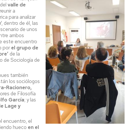
 del
valle de
reunir a
ica para analizar
, dentro de él, las
escenario de unos
entre ambos
de este encuentro
do por
el grupo de
bre’
de la
o de Sociología de
–pues también
están los sociólogos
ra-Racionero,
sores de Filosofía
lfo García
; y las
ie Lage y
l encuentro, el
ciendo hueco
en el