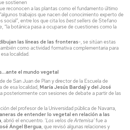
e sostienen
ue reconocen a las plantas como el fundamento último
én “algunos trabajos que nacen del conocimiento experto de
 social”, entre los que cita los
best sellers
de Stefano
, “la botánica pasa a ocuparse de cuestiones como la
ibujan las líneas de las fronteras
-, se sitúan estas
 también como actividad formativa complementaria para
esa localidad.
tas…ante el mundo vegetal
lde de San Juan de Plan y director de la Escuela de
ra de esa localidad,
María Jesús Bardají y del José
ba posteriormente con sesiones de debate a partir de las
ción del profesor de la Universidad pública de Navarra,
neras de entender lo vegetal en relación a las
a
, abrió el encuentro. ‘
Los velos de Artemisa’
fue a
osé Ángel Bergua
, que revisó algunas relaciones y