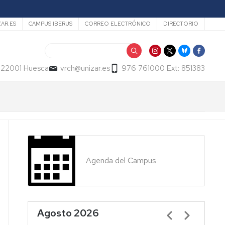
ZAR.ES
CAMPUS IBERUS
CORREO ELECTRÓNICO
DIRECTORIO
Buscar
- 22001 Huesca
vrch@unizar.es
976 761000 Ext: 851383
Agenda del Campus
Agosto 2026
Paginación