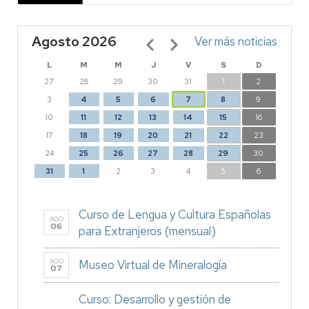
Agosto 2026
Paginación
Ver más noticias
L
M
M
J
V
S
D
27
28
29
30
31
1
2
3
4
5
6
7
8
9
10
11
12
13
14
15
16
17
18
19
20
21
22
23
24
25
26
27
28
29
30
31
1
2
3
4
5
6
Curso de Lengua y Cultura Españolas
AGO
06
para Extranjeros (mensual)
AGO
Museo Virtual de Mineralogía
07
Curso: Desarrollo y gestión de