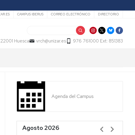
ZAR.ES
CAMPUS IBERUS
CORREO ELECTRÓNICO
DIRECTORIO
Buscar
- 22001 Huesca
vrch@unizar.es
976 761000 Ext: 851383
Agenda del Campus
Agosto 2026
Paginación