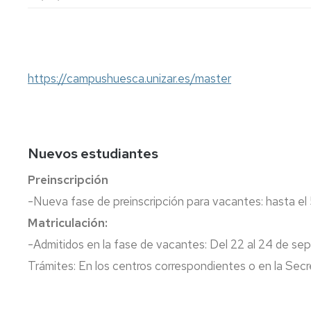
lengua
Servicio
Extranjera
Imágenes
de
Orientación
Universidad
y
Documentos
de
Empleo
de
la
referencia/Normativa
https://campushuesca.unizar.es/master
Experiencia
Internacionalización
en
Get
el
to
Cultura,
Actividades
Campus
know
Comunicación
Culturales
de
us
e
Nuevos estudiantes
Huesca
Imagen
Comunicación
e
Preinscripción
Actividades
imagen
-Nueva fase de preinscripción para vacantes: hasta el
e
instalaciones
Matriculación:
deportivas
-Admitidos en la fase de vacantes: Del 22 al 24 de se
Informática
Trámites: En los centros correspondientes o en la Secre
y
comunicaciones