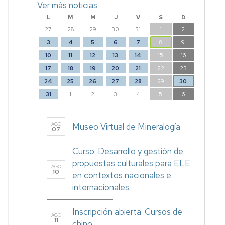
Ver más noticias
L
M
M
J
V
S
D
27
28
29
30
31
1
2
3
4
5
6
7
8
9
10
11
12
13
14
15
16
17
18
19
20
21
22
23
24
25
26
27
28
29
30
31
1
2
3
4
5
6
AGO
Museo Virtual de Mineralogía
07
Curso: Desarrollo y gestión de
propuestas culturales para ELE
AGO
10
en contextos nacionales e
internacionales.
Inscripción abierta: Cursos de
AGO
11
chino