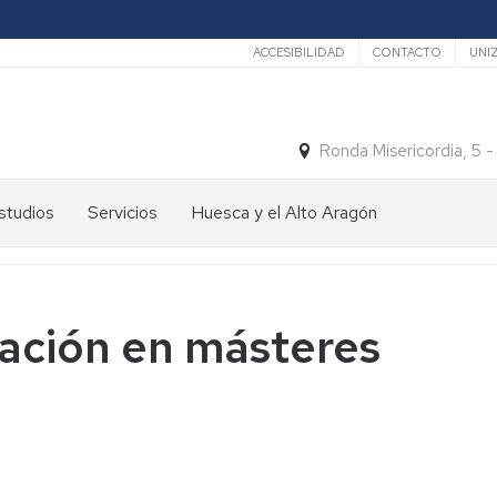
Secundario
ACCESIBILIDAD
CONTACTO
UNI
Ronda Misericordia, 5 
studios
Servicios
Huesca y el Alto Aragón
studios
El
e
tiempo
rado
Medios
ación en másteres
studios
de
e
Transporte
ostgrado
Turismo
En
ormación
y
Huesca
ermanente
patrimonio
En