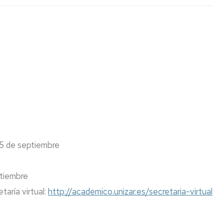
Espacios
el
naturales
Alto
Aragón
Cultura
Servicios
para
jóvenes
 5 de septiembre
ptiembre
taría virtual:
http://academico.unizar.es/secretaria-virtual