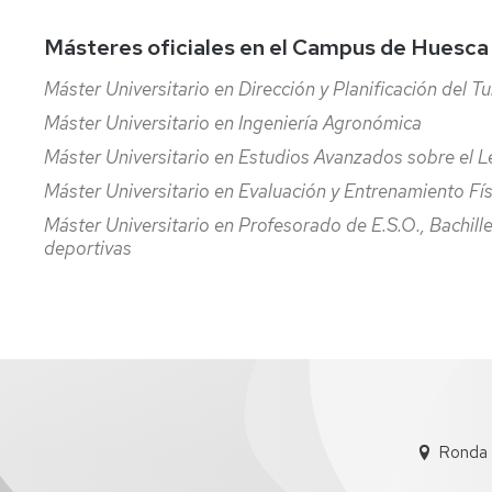
Servicio
de
Másteres oficiales en el Campus de Huesca
Mantenimiento
Máster Universitario en Dirección y Planificación del T
Conserjería
y
Máster Universitario en Ingeniería Agronómica
correo
Máster Universitario en Estudios Avanzados sobre el L
interno
Unizar
Máster Universitario en Evaluación y Entrenamiento Fís
Máster Universitario en Profesorado de E.S.O., Bachiller
Otros
deportivas
servicios
en
el
Campus
Ronda 