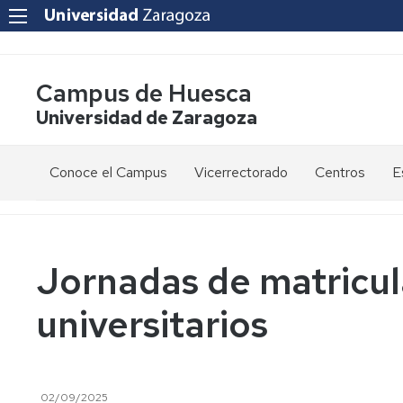
Campus de Huesca
Universidad de Zaragoza
Conoce el Campus
Vicerrectorado
Centros
E
Saludo
Vicerrectora
E
de
d
la
g
Estudios
Centro
Vicerrectora
en
de
Jornadas de matricul
el
Lenguas
E
Órganos
Vicerrectorado
Modernas
d
universitarios
de
p
Gobierno
Servicios
Cursos
Secretaría
de
del
F
Dónde
Español
Vicerrectorado
p
Calidad
estamos
como
02/09/2025