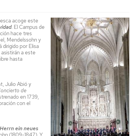
Espacios
el
naturales
Alto
Aragón
uesca acoge este
Cultura
vidad
. El Campus de
ción hace tres
Servicios
del, Mendelssohn y
para
dirigido por Elisa
jóvenes
 asistirán a este
libre hasta
t, Julio Abió y
oncierto de
estrenado en 1739,
ración con el
 Herrn ein neues
ohn (1809-1847). Y