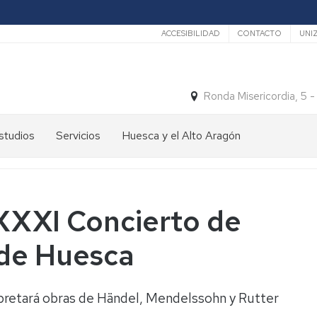
Secundario
ACCESIBILIDAD
CONTACTO
UNI
Ronda Misericordia, 5 
studios
Servicios
Huesca y el Alto Aragón
studios
El
e
tiempo
rado
Medios
 XXXI Concierto de
studios
de
e
Transporte
de Huesca
ostgrado
Turismo
En
ormación
y
Huesca
ermanente
patrimonio
erpretará obras de Händel, Mendelssohn y Rutter
En