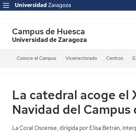
Campus de Huesca
Universidad de Zaragoza
Conoce el Campus
Vicerrectorado
Centros
E
Saludo
Vicerrectora
E
de
d
la
g
Estudios
Centro
Vicerrectora
en
de
La catedral acoge el
el
Lenguas
E
Órganos
Vicerrectorado
Modernas
d
Navidad del Campus 
de
p
Gobierno
Servicios
Cursos
Secretaría
de
del
F
Dónde
Español
Vicerrectorado
p
Calidad
La Coral Oscense, dirigida por Elisa Betrán, int
estamos
como