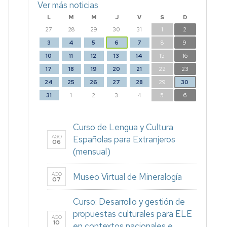
Ver más noticias
L
M
M
J
V
S
D
27
28
29
30
31
1
2
3
4
5
6
7
8
9
10
11
12
13
14
15
16
17
18
19
20
21
22
23
24
25
26
27
28
29
30
31
1
2
3
4
5
6
Curso de Lengua y Cultura
AGO
Españolas para Extranjeros
06
(mensual)
AGO
Museo Virtual de Mineralogía
07
Curso: Desarrollo y gestión de
propuestas culturales para ELE
AGO
10
en contextos nacionales e