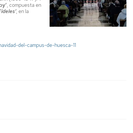
by’
, compuesta en
ideles’
, en la
-navidad-del-campus-de-huesca-11