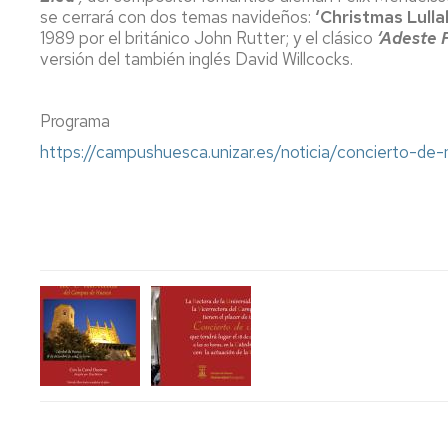
Servicio
se cerrará con dos temas navideños:
‘Christmas Lulla
de
1989 por el británico John Rutter; y el clásico
‘Adeste F
Mantenimiento
versión del también inglés David Willcocks.
Conserjería
y
Programa
correo
interno
https://campushuesca.unizar.es/noticia/concierto-de
Unizar
Otros
servicios
en
el
Campus