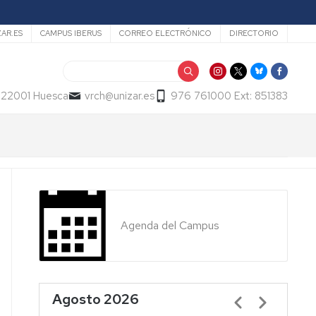
ZAR.ES
CAMPUS IBERUS
CORREO ELECTRÓNICO
DIRECTORIO
Buscar
- 22001 Huesca
vrch@unizar.es
976 761000 Ext: 851383
Agenda del Campus
Agosto 2026
Paginación