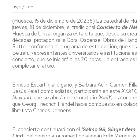
lengua
Servicio
15/12/2025
Extranjera
Imágenes
de
Orientación
(Huesca, 15 de diciembre de 20235) La catedral de H
Universidad
y
Documentos
jueves, 18 de diciembre, el tradicional
Concierto de Na
de
Empleo
de
Huesca de Unizar organiza esta cita que, desde su crea
la
referencia/Normativa
Experiencia
décadas, protagoniza la Coral Oscense. Obras de Hän
Internacionalización
en
Rutter conforman el programa de esta edición, que será 
Get
el
to
Cultura,
Actividades
Betrán. Representantes universitarios e institucionales
Campus
know
Comunicación
Culturales
concierto, que se iniciará a las 20 horas. La entrada es 
de
us
e
completar el aforo.
Huesca
Imagen
Comunicación
e
Actividades
imagen
Enrique Escartín, al órgano, y Bárbara Acín, Carmen Filla
e
Jesús Pelet como solistas, participarán en este
XXXI C
instalaciones
Navidad
, que se abrirá con el oratorio
‘Saúl’
, oratorio 
deportivas
que Georg Friedrich Händel había compuesto en colabo
libretista Charles Jennens.
Informática
y
comunicaciones
El concierto continuará con el
‘Salmo 98, Singet dem
Lied’
,
del compositor romántico alemán Félix Mendelss