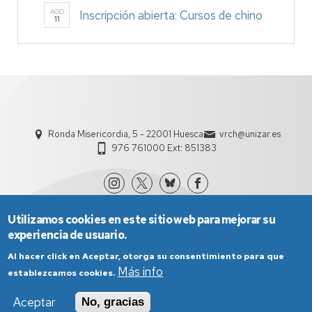
AGO
Inscripción abierta: Cursos de chino
11
Ronda Misericordia, 5 - 22001 Huesca
vrch@unizar.es
976 761000 Ext: 851383
Utilizamos cookies en este sitio web para mejorar su
experiencia de usuario.
Al hacer click en Aceptar, otorga su consentimiento para que
Más info
establezcamos cookies.
Aviso Legal
Condiciones generales de uso
Aceptar
No, gracias
Política de Privacidad
Política de Cookies