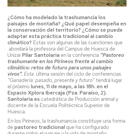
¿Cómo ha modelado la trashumancia los
paisajes de montaña? ¿Qué papel desempeña en
la conservación del territorio? ¿Cómo se puede
adaptar esta práctica tradicional al cambio
climático?
Estas son algunas de las cuestiones que
abordará la profesora del Campus de Huesca de
Unizar
Pilar Santolaria
en la conferencia
“Pastoreo
trashumante en los Pirineos frente al cambio
climático: retos de futuro para unos paisajes
vivos”.
Esta
última sesión del ciclo de conferencias
“Ganadería: pasado, presente y futuro”
tendrá lugar
el próximo
lunes, 11 de mayo, a las 18h. en el
Espacio Xplora Ibercaja (Pza. Paraíso, 2).
Santolaria es
catedrática de Producción animal y
docente de la Escuela Politécnica Superior de
Huesca.
En los Pirineos, la trashumancia constituye una forma
de
pastoreo tradicional
que ha configurado
durante siglos el paisaje y la vida de montaña,