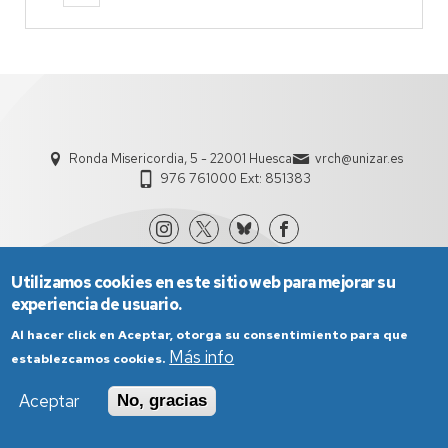
Ronda Misericordia, 5 - 22001 Huesca
vrch@unizar.es
976 761000 Ext: 851383
Utilizamos cookies en este sitio web para mejorar su
experiencia de usuario.
Al hacer click en Aceptar, otorga su consentimiento para que
Más info
establezcamos cookies.
Aviso Legal
Condiciones generales de uso
Aceptar
No, gracias
Política de Privacidad
Política de Cookies
Política de Accesibilidad