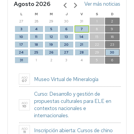
Agosto 2026
Paginación
Ver más noticias
L
M
M
J
V
S
D
27
28
29
30
31
1
2
3
4
5
6
7
8
9
10
11
12
13
14
15
16
17
18
19
20
21
22
23
24
25
26
27
28
29
30
31
1
2
3
4
5
6
AGO
Museo Virtual de Mineralogía
07
Curso: Desarrollo y gestión de
propuestas culturales para ELE en
AGO
10
contextos nacionales e
internacionales.
AGO
Inscripción abierta: Cursos de chino
11