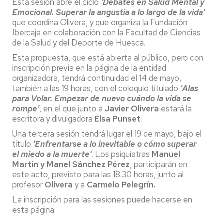
Esta sesión abre el ciclo
'Debates en Salud Mental y
Emocional. Superar la angustia a lo largo de la vida'
que coordina Olivera, y que organiza la Fundación
Ibercaja en colaboración con la Facultad de Ciencias
de la Salud y del Deporte de Huesca.
Esta propuesta, que está abierta al público, pero con
inscripción previa en la página de la entidad
organizadora, tendrá continuidad el 14 de mayo,
también a las 19 horas, con el coloquio titulado
'Alas
para Volar. Empezar de nuevo cuándo la vida se
rompe'
, en el que junto a
Javier Olivera
estará la
escritora y divulgadora
Elsa Punset
.
Una tercera sesión tendrá lugar el 19 de mayo, bajo el
título
'Enfrentarse a lo inevitable o cómo superar
el miedo a la muerte'
. Los psiquiatras
Manuel
Martín y Manel Sánchez Pérez
, participarán en
este acto, previsto para las 18.30 horas, junto al
profesor
Olivera
y a
Carmelo Pelegrín.
La inscripción para las sesiones puede hacerse en
esta página: