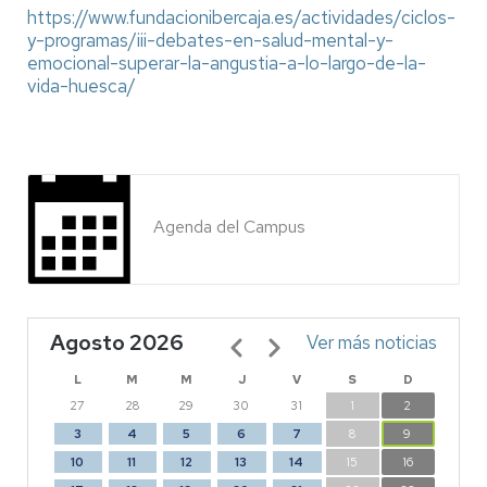
https://www.fundacionibercaja.es/actividades/ciclos-
y-programas/iii-debates-en-salud-mental-y-
emocional-superar-la-angustia-a-lo-largo-de-la-
vida-huesca/
Agenda del Campus
Agosto 2026
Paginación
Ver más noticias
L
M
M
J
V
S
D
27
28
29
30
31
1
2
3
4
5
6
7
8
9
10
11
12
13
14
15
16