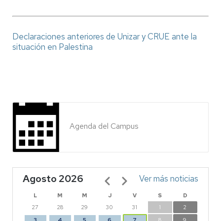
Declaraciones anteriores de Unizar y CRUE ante la
situación en Palestina
Agenda del Campus
Agosto 2026
Paginación
Ver más noticias
L
M
M
J
V
S
D
27
28
29
30
31
1
2
3
4
5
6
7
8
9