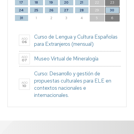
17
18
19
20
21
22
23
24
25
26
27
28
29
30
31
1
2
3
4
5
6
Curso de Lengua y Cultura Españolas
AGO
06
para Extranjeros (mensual)
AGO
Museo Virtual de Mineralogía
07
Curso: Desarrollo y gestión de
propuestas culturales para ELE en
AGO
10
contextos nacionales e
internacionales.