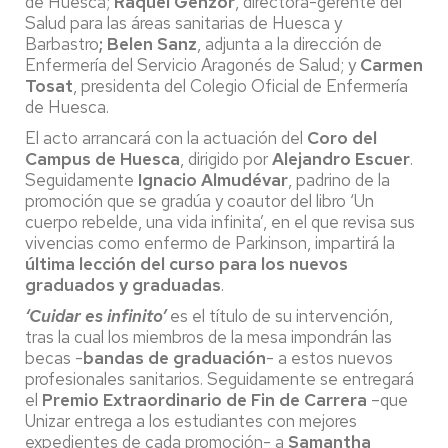
de Huesca;
Raquel Genzor
, directora-gerente del
Salud para las áreas sanitarias de Huesca y
Barbastro
; Belen Sanz
, adjunta a la dirección de
Enfermería del Servicio Aragonés de Salud; y
Carmen
Tosat
, presidenta del Colegio Oficial de Enfermería
de Huesca.
El acto arrancará con la actuación del
Coro del
Campus de Huesca
, dirigido por
Alejandro Escuer
.
Seguidamente
Ignacio Almudévar
, padrino de la
promoción que se gradúa y coautor del libro ‘Un
cuerpo rebelde, una vida infinita’, en el que revisa sus
vivencias como enfermo de Parkinson, impartirá la
última lección del curso para los nuevos
graduados y graduadas
.
‘Cuidar es infinito’
es el título de su intervención,
tras la cual los miembros de la mesa impondrán las
becas -
bandas de graduación
- a estos nuevos
profesionales sanitarios. Seguidamente se entregará
el
Premio Extraordinario de Fin de Carrera
–que
Unizar entrega a los estudiantes con mejores
expedientes de cada promoción- a
Samantha