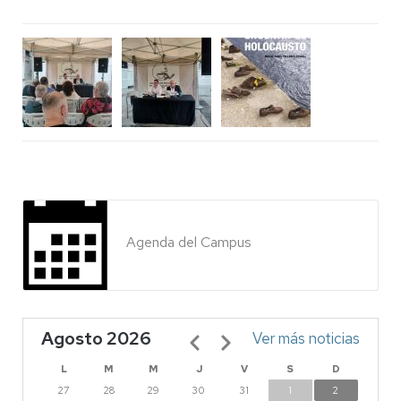
Agenda del Campus
Agosto 2026
Paginación
Ver más noticias
L
M
M
J
V
S
D
27
28
29
30
31
1
2