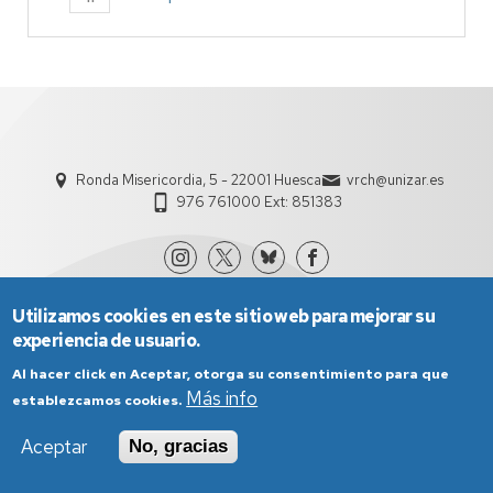
Ronda Misericordia, 5 - 22001 Huesca
vrch@unizar.es
976 761000 Ext: 851383
Utilizamos cookies en este sitio web para mejorar su
experiencia de usuario.
Al hacer click en Aceptar, otorga su consentimiento para que
Más info
establezcamos cookies.
Aviso Legal
Condiciones generales de uso
Aceptar
No, gracias
Política de Privacidad
Política de Cookies
Política de Accesibilidad