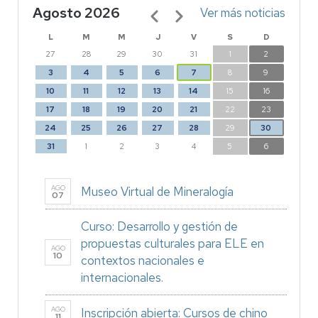
Agosto 2026
Paginación
Ver más noticias
L
M
M
J
V
S
D
27
28
29
30
31
1
2
3
4
5
6
7
8
9
10
11
12
13
14
15
16
17
18
19
20
21
22
23
24
25
26
27
28
29
30
31
1
2
3
4
5
6
AGO
Museo Virtual de Mineralogía
07
Curso: Desarrollo y gestión de
propuestas culturales para ELE en
AGO
10
contextos nacionales e
internacionales.
AGO
Inscripción abierta: Cursos de chino
11