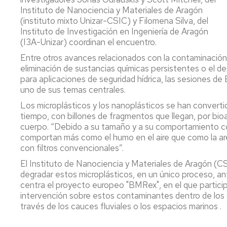
Servicio
Instituto de Nanociencia y Materiales de Aragón
de
(instituto mixto Unizar-CSIC) y Filomena Silva, del
Mantenimiento
Instituto de Investigación en Ingeniería de Aragón
(I3A-Unizar) coordinan el encuentro.
Conserjería
y
Entre otros avances relacionados con la contaminación d
correo
eliminación de sustancias químicas persistentes o el de
interno
para aplicaciones de seguridad hídrica, las sesiones de
Unizar
uno de sus temas centrales.
Los microplásticos y los nanoplásticos se han convert
Otros
tiempo, con billones de fragmentos que llegan, por bio
servicios
en
cuerpo. “Debido a su tamaño y a su comportamiento colo
el
comportan más como el humo en el aire que como la are
Campus
con filtros convencionales”.
El Instituto de Nanociencia y Materiales de Aragón (C
degradar estos microplásticos, en un único proceso, ant
centra el proyecto europeo "BMRex", en el que particip
intervención sobre estos contaminantes dentro de los 
través de los cauces fluviales o los espacios marinos .