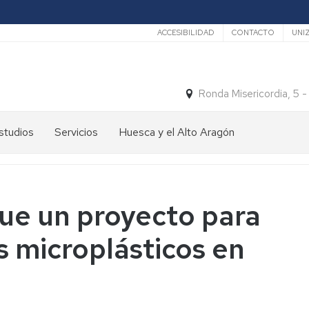
Secundario
ACCESIBILIDAD
CONTACTO
UNI
Ronda Misericordia, 5 
studios
Servicios
Huesca y el Alto Aragón
studios
El
e
tiempo
rado
Medios
ue un proyecto para
studios
de
e
Transporte
s microplásticos en
ostgrado
Turismo
En
ormación
y
Huesca
ermanente
patrimonio
En