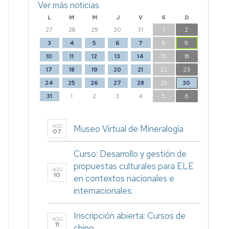
Ver más noticias
L
M
M
J
V
S
D
27
28
29
30
31
1
2
3
4
5
6
7
8
9
10
11
12
13
14
15
16
17
18
19
20
21
22
23
24
25
26
27
28
29
30
31
1
2
3
4
5
6
AGO
Museo Virtual de Mineralogía
07
Curso: Desarrollo y gestión de
propuestas culturales para ELE
AGO
10
en contextos nacionales e
internacionales.
Inscripción abierta: Cursos de
AGO
11
chino