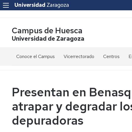
Campus de Huesca
Universidad de Zaragoza
Conoce el Campus
Vicerrectorado
Centros
E
Saludo
Vicerrectora
E
de
d
la
g
Estudios
Centro
Vicerrectora
en
de
Presentan en Benasq
el
Lenguas
E
Órganos
Vicerrectorado
Modernas
d
atrapar y degradar lo
de
p
Gobierno
Servicios
Cursos
Secretaría
depuradoras
de
del
F
Dónde
Español
Vicerrectorado
p
Calidad
estamos
como