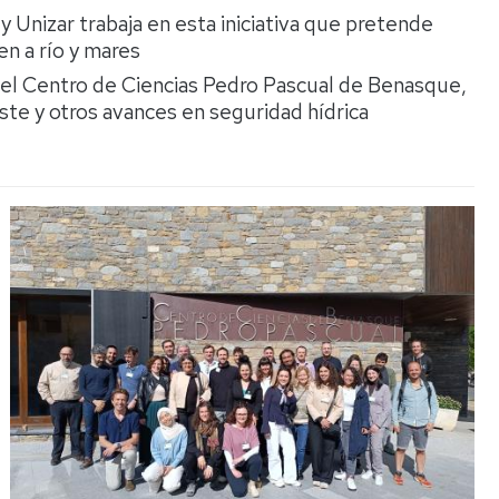
Espacios
el
y Unizar trabaja en esta iniciativa que pretende
naturales
Alto
en a río y mares
Aragón
Cultura
el Centro de Ciencias Pedro Pascual de Benasque,
te y otros avances en seguridad hídrica
Servicios
para
jóvenes