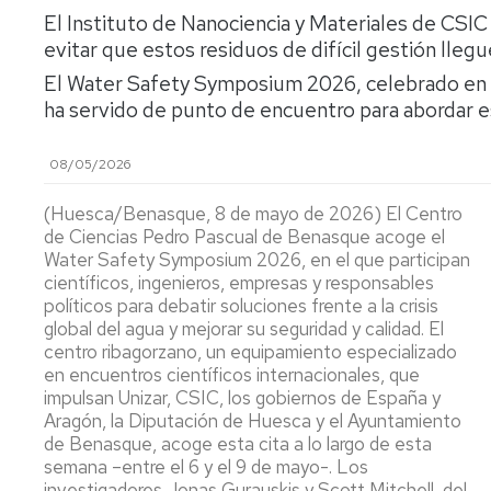
lengua
Servicio
El Instituto de Nanociencia y Materiales de CSIC 
Extranjera
Imágenes
de
evitar que estos residuos de difícil gestión llegu
Orientación
Universidad
y
Documentos
El Water Safety Symposium 2026, celebrado en 
de
Empleo
de
ha servido de punto de encuentro para abordar es
la
referencia/Normativa
Experiencia
Internacionalización
en
Get
08/05/2026
el
to
Cultura,
Actividades
Campus
know
Comunicación
Culturales
(Huesca/Benasque, 8 de mayo de 2026) El Centro
de
us
e
de Ciencias Pedro Pascual de Benasque acoge el
Huesca
Imagen
Comunicación
Water Safety Symposium 2026, en el que participan
e
científicos, ingenieros, empresas y responsables
Actividades
imagen
políticos para debatir soluciones frente a la crisis
e
global del agua y mejorar su seguridad y calidad. El
instalaciones
centro ribagorzano, un equipamiento especializado
deportivas
en encuentros científicos internacionales, que
impulsan Unizar, CSIC, los gobiernos de España y
Informática
Aragón, la Diputación de Huesca y el Ayuntamiento
y
de Benasque, acoge esta cita a lo largo de esta
comunicaciones
semana –entre el 6 y el 9 de mayo-. Los
investigadores Jonas Gurauskis y Scott Mitchell, del