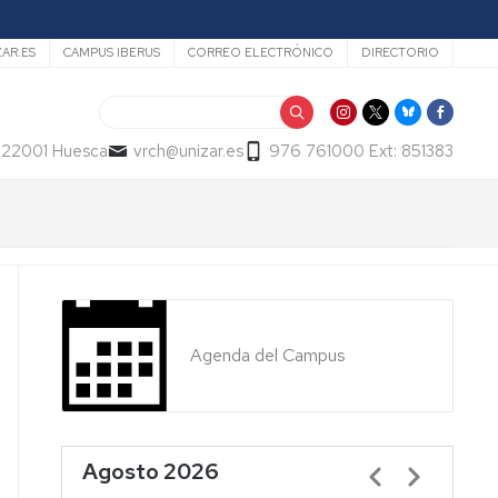
ZAR.ES
CAMPUS IBERUS
CORREO ELECTRÓNICO
DIRECTORIO
Buscar
- 22001 Huesca
vrch@unizar.es
976 761000 Ext: 851383
Agenda del Campus
Agosto 2026
Paginación