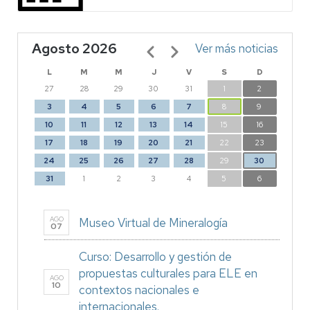
Agosto 2026
Paginación
Ver más noticias
L
M
M
J
V
S
D
27
28
29
30
31
1
2
3
4
5
6
7
8
9
10
11
12
13
14
15
16
17
18
19
20
21
22
23
24
25
26
27
28
29
30
31
1
2
3
4
5
6
AGO
Museo Virtual de Mineralogía
07
Curso: Desarrollo y gestión de
propuestas culturales para ELE en
AGO
10
contextos nacionales e
internacionales.