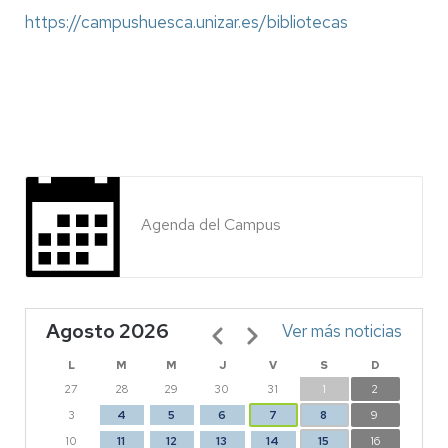
https://campushuesca.unizar.es/bibliotecas
Agenda del Campus
Agosto 2026
Paginación
Ver más noticias
L
M
M
J
V
S
D
27
28
29
30
31
1
2
3
4
5
6
7
8
9
10
11
12
13
14
15
16