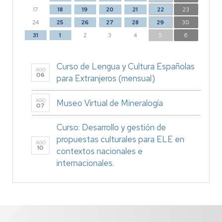
17
18
19
20
21
22
23
24
25
26
27
28
29
30
31
1
2
3
4
5
6
Curso de Lengua y Cultura Españolas
AGO
06
para Extranjeros (mensual)
AGO
Museo Virtual de Mineralogía
07
Curso: Desarrollo y gestión de
propuestas culturales para ELE en
AGO
10
contextos nacionales e
internacionales.