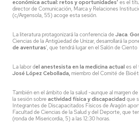
económica actual: retos y oportunidades’
es el tí
director de Comunicación, Marca y Relaciones Instituci
(c/Argensola, 55) acoge esta sesión.
La literatura protagonizará la conferencia de
Jaca
.
Gon
Ciencias de la Antigüedad de Unizar, desarrollará la pone
de aventuras
’, que tendrá lugar en el Salón de Cient
La labor d
el anestesista en la medicina actual
es el
José López Cebollada,
miembro del Comité de Bioét
También en el ámbito de la salud -aunque al margen de l
la sesión sobre
actividad física y discapacidad
que s
Integrantes de Discapacitados Físicos de Aragón aport
Facultad de Ciencias de la Salud y del Deporte, que tend
(ronda de Misericordia, 5) a las 12:30 horas.