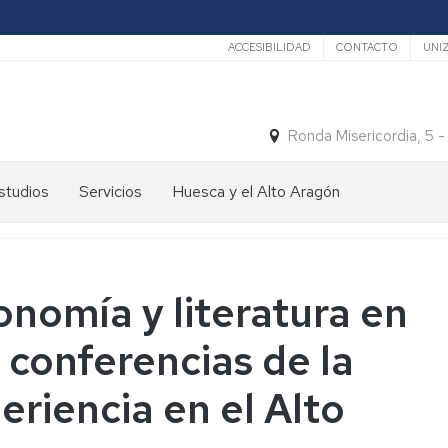
Secundario
ACCESIBILIDAD
CONTACTO
UNI
Ronda Misericordia, 5 
studios
Servicios
Huesca y el Alto Aragón
studios
El
e
tiempo
rado
Medios
onomía y literatura en
studios
de
e
Transporte
 conferencias de la
ostgrado
Turismo
En
eriencia en el Alto
ormación
y
Huesca
ermanente
patrimonio
En