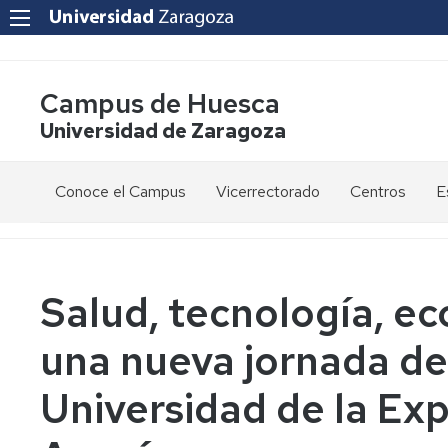
Campus de Huesca
Universidad de Zaragoza
Conoce el Campus
Vicerrectorado
Centros
E
Saludo
Vicerrectora
E
de
d
la
g
Estudios
Centro
Vicerrectora
en
de
Salud, tecnología, ec
el
Lenguas
E
Órganos
Vicerrectorado
Modernas
d
una nueva jornada de
de
p
Gobierno
Servicios
Cursos
Secretaría
Universidad de la Exp
de
del
F
Dónde
Español
Vicerrectorado
p
Calidad
estamos
como