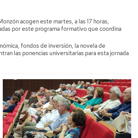
Espacios
el
naturales
Alto
Aragón
Monzón acogen este martes, a las 17 horas,
Cultura
izadas por este programa formativo que coordina
Servicios
para
conómica, fondos de inversión, la novela de
jóvenes
ntran las ponencias universitarias para esta jornada