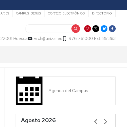
ZAR.ES
CAMPUS IBERUS
CORREO ELECTRÓNICO
DIRECTORIO
Buscar
- 22001 Huesca
vrch@unizar.es
976 761000 Ext: 851383
Agenda del Campus
Agosto 2026
Paginación