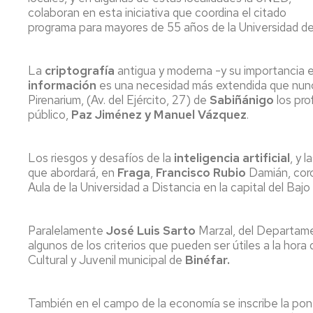
Servicio
colaboran en esta iniciativa que coordina el citado
de
programa para mayores de 55 años de la Universidad d
Mantenimiento
Conserjería
La
criptografía
antigua y moderna -y su importancia e
y
información
es una necesidad más extendida que nunca
correo
Pirenarium, (Av. del Ejército, 27) de
Sabiñánigo
los pr
interno
público,
Paz Jiménez y Manuel Vázquez
.
Unizar
Otros
Los riesgos y desafíos de la
inteligencia artificial
, y l
servicios
que abordará, en
Fraga
,
Francisco Rubio
Damián, coro
en
Aula de la Universidad a Distancia en la capital del Bajo
el
Campus
Paralelamente
José Luis Sarto
Marzal, del Departame
algunos de los criterios que pueden ser útiles a la hora
Cultural y Juvenil municipal de
Binéfar.
También en el campo de la economía se inscribe la pon