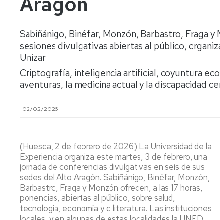
Aragón
lengua
Servicio
Extranjera
Imágenes
de
Orientación
Sabiñánigo, Binéfar, Monzón, Barbastro, Fraga y 
Universidad
y
Documentos
de
Empleo
de
sesiones divulgativas abiertas al público, organ
la
referencia/Normativa
Unizar
Experiencia
Internacionalización
Criptografía, inteligencia artificial, coyuntura e
en
Get
el
aventuras, la medicina actual y la discapacidad ce
to
Cultura,
Actividades
Campus
know
Comunicación
Culturales
de
us
e
02/02/2026
Huesca
Imagen
Comunicación
e
Actividades
imagen
e
(Huesca, 2 de febrero de 2026) La Universidad de la
instalaciones
Experiencia organiza este martes, 3 de febrero, una
deportivas
jornada de conferencias divulgativas en seis de sus
sedes del Alto Aragón. Sabiñánigo, Binéfar, Monzón,
Informática
Barbastro, Fraga y Monzón ofrecen, a las 17 horas,
y
ponencias, abiertas al público, sobre salud,
comunicaciones
tecnología, economía y o literatura. Las instituciones
locales, y en algunas de estas localidades la UNED,