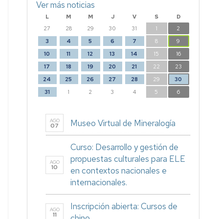
Ver más noticias
L
M
M
J
V
S
D
27
28
29
30
31
1
2
3
4
5
6
7
8
9
10
11
12
13
14
15
16
17
18
19
20
21
22
23
24
25
26
27
28
29
30
31
1
2
3
4
5
6
AGO
Museo Virtual de Mineralogía
07
Curso: Desarrollo y gestión de
propuestas culturales para ELE
AGO
10
en contextos nacionales e
internacionales.
Inscripción abierta: Cursos de
AGO
11
chino