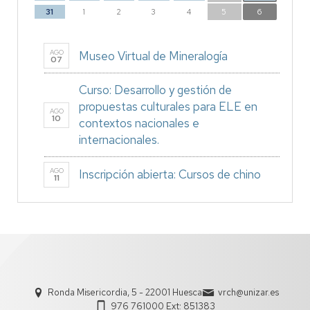
31
1
2
3
4
5
6
AGO
Museo Virtual de Mineralogía
07
Curso: Desarrollo y gestión de
propuestas culturales para ELE en
AGO
10
contextos nacionales e
internacionales.
AGO
Inscripción abierta: Cursos de chino
11
Ronda Misericordia, 5 - 22001 Huesca
vrch@unizar.es
976 761000 Ext: 851383