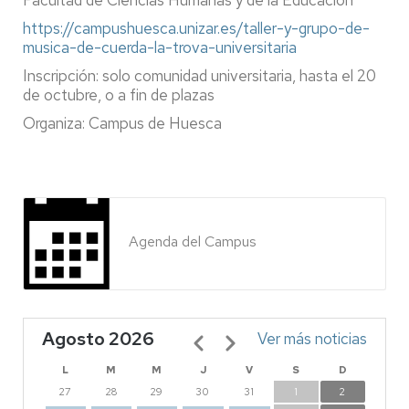
Facultad de Ciencias Humanas y de la Educación
https://campushuesca.unizar.es/taller-y-grupo-de-
musica-de-cuerda-la-trova-universitaria
Inscripción: solo comunidad universitaria, hasta el 20
de octubre, o a fin de plazas
Organiza: Campus de Huesca
Agenda del Campus
Agosto 2026
Paginación
Ver más noticias
L
M
M
J
V
S
D
27
28
29
30
31
1
2