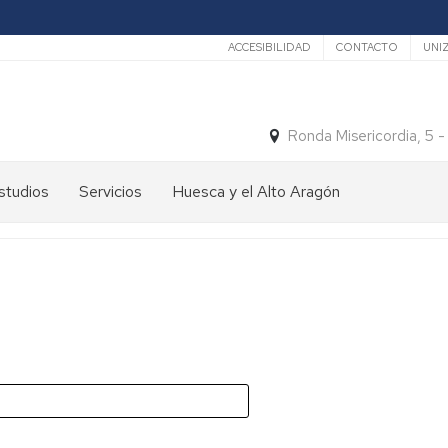
Secundario
ACCESIBILIDAD
CONTACTO
UNI
Ronda Misericordia, 5 
studios
Servicios
Huesca y el Alto Aragón
studios
El
e
tiempo
rado
Medios
studios
de
e
Transporte
ostgrado
Turismo
En
ormación
y
Huesca
ermanente
patrimonio
En