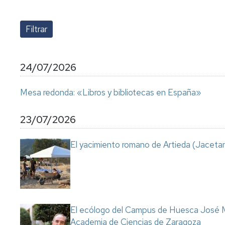
lengua
Servicio
Extranjera
Imágenes
de
Orientación
Universidad
y
Documentos
de
Empleo
de
la
referencia/Normativa
Experiencia
Internacionalización
24/07/2026
en
Get
el
to
Cultura,
Actividades
Mesa redonda: «Libros y bibliotecas en España»
Campus
know
Comunicación
Culturales
de
us
e
Huesca
Imagen
Comunicación
23/07/2026
e
Actividades
imagen
El yacimiento romano de Artieda (Jacetan
e
instalaciones
deportivas
Informática
y
comunicaciones
El ecólogo del Campus de Huesca José M
Academia de Ciencias de Zaragoza