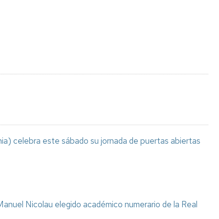
Espacios
el
naturales
Alto
Aragón
Cultura
Servicios
para
jóvenes
ia) celebra este sábado su jornada de puertas abiertas
anuel Nicolau elegido académico numerario de la Real