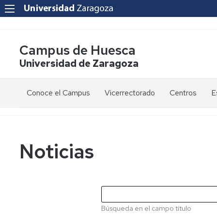
Campus de Huesca
Universidad de Zaragoza
Conoce el Campus
Vicerrectorado
Centros
E
Saludo
Vicerrectora
E
de
d
la
g
Estudios
Centro
Vicerrectora
en
de
Noticias
el
Lenguas
E
Órganos
Vicerrectorado
Modernas
d
de
p
Gobierno
Servicios
Cursos
Secretaría
de
del
F
Dónde
Español
Vicerrectorado
p
Calidad
Búsqueda en el campo título
estamos
como