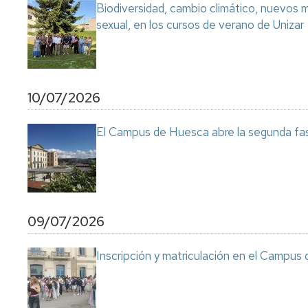
Biodiversidad, cambio climático, nuevos ma
sexual, en los cursos de verano de Unizar
10/07/2026
El Campus de Huesca abre la segunda fas
09/07/2026
Inscripción y matriculación en el Campu