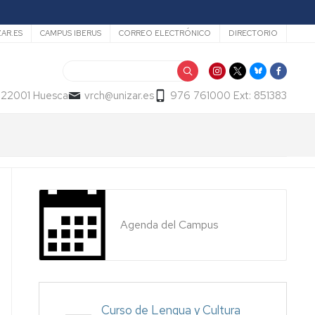
ZAR.ES
CAMPUS IBERUS
CORREO ELECTRÓNICO
DIRECTORIO
Buscar
- 22001 Huesca
vrch@unizar.es
976 761000 Ext: 851383
Agenda del Campus
Curso de Lengua y Cultura