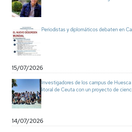
Servicio
de
Mantenimiento
Conserjería
Periodistas y diplomáticos debaten en Ca
y
correo
interno
Unizar
Otros
15/07/2026
servicios
en
el
Investigadores de los campus de Huesca y
Campus
litoral de Ceuta con un proyecto de cienc
14/07/2026