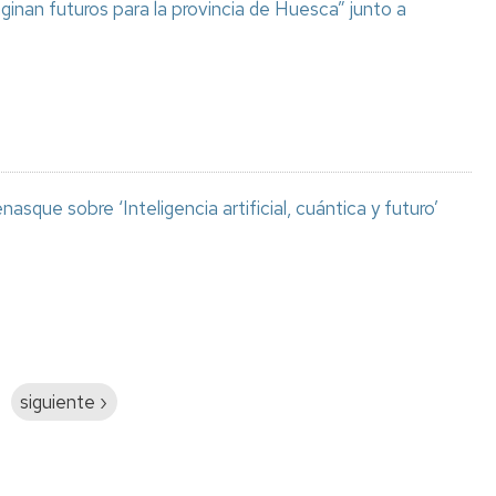
aginan futuros para la provincia de Huesca” junto a
asque sobre ‘Inteligencia artificial, cuántica y futuro’
Siguiente
siguiente ›
página