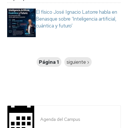
El físico José Ignacio Latorre habla en
Benasque sobre ‘Inteligencia artificial,
cuántica y futuro’
Paginación
Página 1
Siguiente
siguiente ›
página
Agenda del Campus