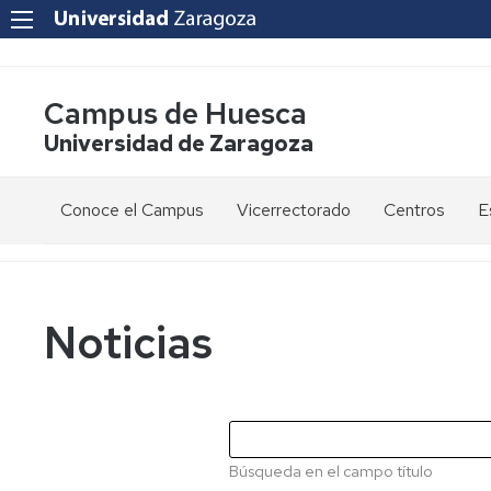
Campus de Huesca
Universidad de Zaragoza
Conoce el Campus
Vicerrectorado
Centros
E
Saludo
Vicerrectora
E
de
d
la
g
Estudios
Centro
Vicerrectora
en
de
Noticias
el
Lenguas
E
Órganos
Vicerrectorado
Modernas
d
de
p
Gobierno
Servicios
Cursos
Secretaría
de
del
F
Dónde
Español
Vicerrectorado
p
Calidad
Búsqueda en el campo título
estamos
como