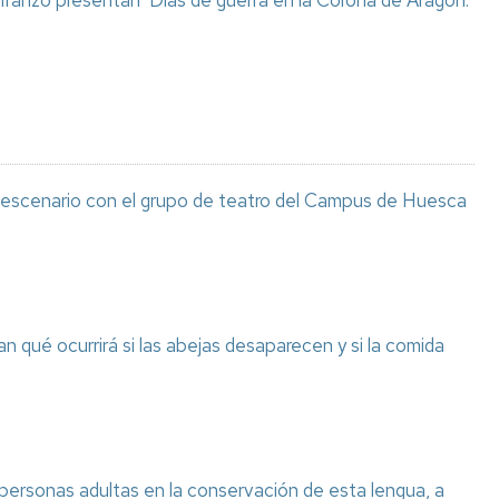
 Iranzo presentan ‘Días de guerra en la Corona de Aragón.
l escenario con el grupo de teatro del Campus de Huesca
n qué ocurrirá si las abejas desaparecen y si la comida
 personas adultas en la conservación de esta lengua, a