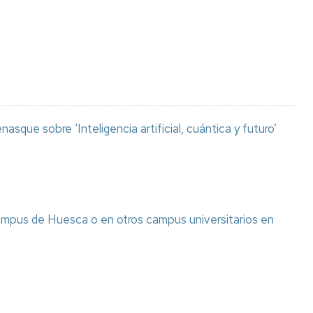
Espacios
el
naturales
Alto
Aragón
Cultura
Servicios
para
jóvenes
asque sobre ‘Inteligencia artificial, cuántica y futuro’
ampus de Huesca o en otros campus universitarios en