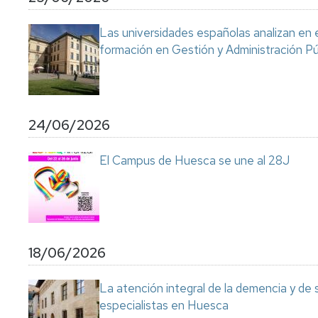
Servicio
de
Las universidades españolas analizan en 
Mantenimiento
formación en Gestión y Administración Pú
Conserjería
y
correo
interno
Unizar
24/06/2026
Otros
El Campus de Huesca se une al 28J
servicios
en
el
Campus
18/06/2026
La atención integral de la demencia y de
especialistas en Huesca