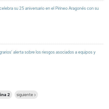
celebra su 25 aniversario en el Pirineo Aragonés con su
grarios’ alerta sobre los riesgos asociados a equipos y
ina 2
Siguiente
siguiente ›
página