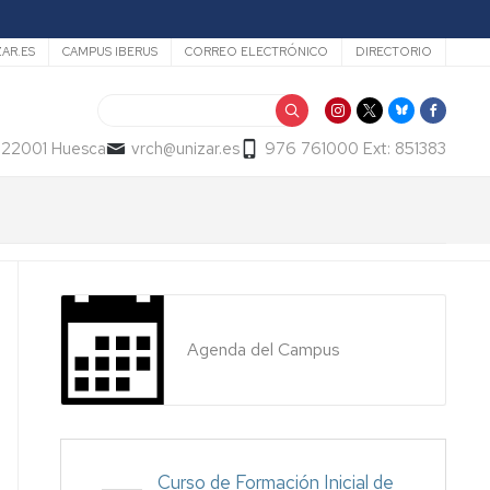
ZAR.ES
CAMPUS IBERUS
CORREO ELECTRÓNICO
DIRECTORIO
Buscar
- 22001 Huesca
vrch@unizar.es
976 761000 Ext: 851383
Agenda del Campus
Curso de Formación Inicial de