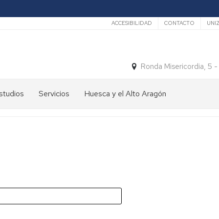
Secundario
ACCESIBILIDAD
CONTACTO
UNI
Ronda Misericordia, 5 
studios
Servicios
Huesca y el Alto Aragón
studios
El
e
tiempo
rado
Medios
studios
de
e
Transporte
ostgrado
Turismo
En
ormación
y
Huesca
ermanente
patrimonio
En