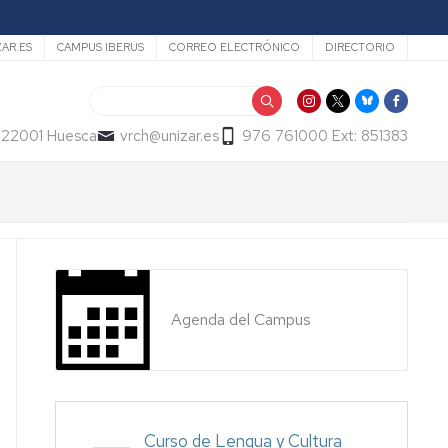
ZAR.ES
CAMPUS IBERUS
CORREO ELECTRÓNICO
DIRECTORIO
Buscar
- 22001 Huesca
vrch@unizar.es
976 761000 Ext: 851383
Agenda del Campus
Curso de Lengua y Cultura