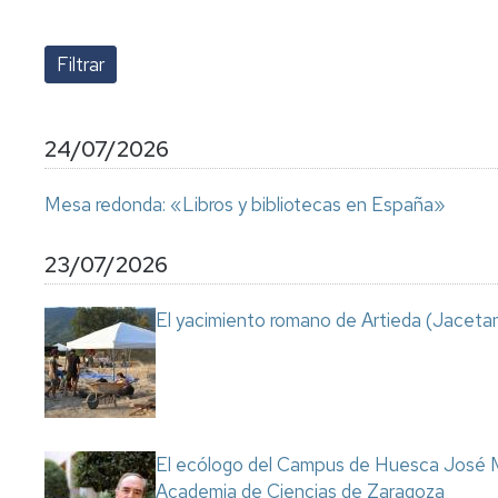
lengua
Servicio
Extranjera
Imágenes
de
Orientación
Universidad
y
Documentos
de
Empleo
de
la
referencia/Normativa
Experiencia
Internacionalización
24/07/2026
en
Get
el
to
Cultura,
Actividades
Mesa redonda: «Libros y bibliotecas en España»
Campus
know
Comunicación
Culturales
de
us
e
Huesca
Imagen
Comunicación
23/07/2026
e
Actividades
imagen
El yacimiento romano de Artieda (Jacetan
e
instalaciones
deportivas
Informática
y
comunicaciones
El ecólogo del Campus de Huesca José M
Academia de Ciencias de Zaragoza