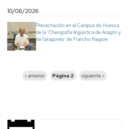
10/06/2026
Presentación en el Campus de Huesca
de la ‘Cheografía lingüistica de Aragón y
de l’aragonés’ de Francho Nagore
Paginación
Página
‹ anterior
Página 2
Siguiente
siguiente ›
anterior
página