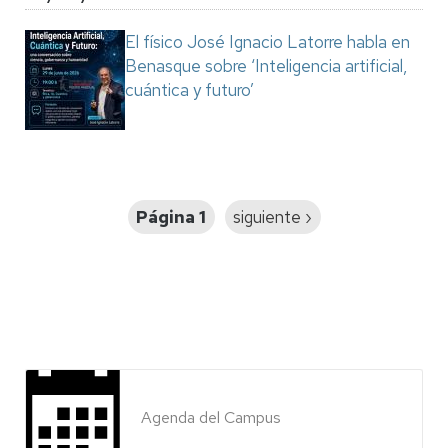
El físico José Ignacio Latorre habla en
Benasque sobre ‘Inteligencia artificial,
cuántica y futuro’
Paginación
Página 1
Siguiente
siguiente ›
página
Agenda del Campus