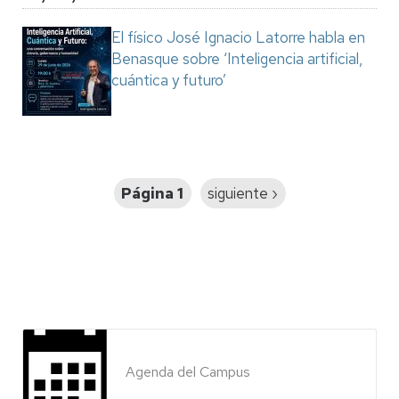
El físico José Ignacio Latorre habla en
Benasque sobre ‘Inteligencia artificial,
cuántica y futuro’
Paginación
Página 1
Siguiente
siguiente ›
página
Agenda del Campus