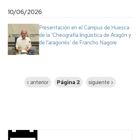
10/06/2026
Presentación en el Campus de Huesca
de la ‘Cheografía lingüistica de Aragón y
de l’aragonés’ de Francho Nagore
Paginación
Página
‹ anterior
Página 2
Siguiente
siguiente ›
anterior
página