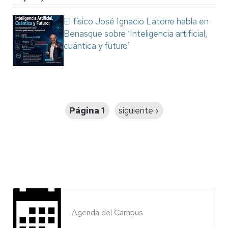
El físico José Ignacio Latorre habla en
Benasque sobre ‘Inteligencia artificial,
cuántica y futuro’
Paginación
Página 1
Siguiente
siguiente ›
página
Agenda del Campus