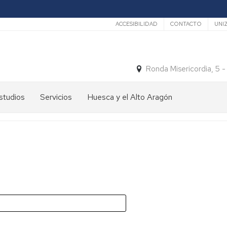
Secundario
ACCESIBILIDAD
CONTACTO
UNI
Ronda Misericordia, 5 
studios
Servicios
Huesca y el Alto Aragón
studios
El
e
tiempo
rado
Medios
studios
de
e
Transporte
ostgrado
Turismo
En
ormación
y
Huesca
ermanente
patrimonio
En