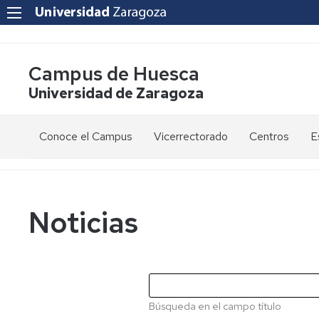
Campus de Huesca
Universidad de Zaragoza
Conoce el Campus
Vicerrectorado
Centros
E
Saludo
Vicerrectora
E
de
d
la
g
Estudios
Centro
Vicerrectora
en
de
Noticias
el
Lenguas
E
Órganos
Vicerrectorado
Modernas
d
de
p
Gobierno
Servicios
Cursos
Secretaría
de
del
F
Dónde
Español
Vicerrectorado
p
Calidad
Búsqueda en el campo título
estamos
como