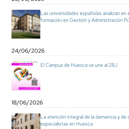
Servicio
de
Las universidades españolas analizan en 
Mantenimiento
formación en Gestión y Administración Pú
Conserjería
y
correo
interno
Unizar
24/06/2026
Otros
El Campus de Huesca se une al 28J
servicios
en
el
Campus
18/06/2026
La atención integral de la demencia y de
especialistas en Huesca