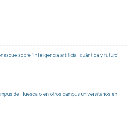
Espacios
el
naturales
Alto
Aragón
Cultura
Servicios
para
jóvenes
asque sobre ‘Inteligencia artificial, cuántica y futuro’
ampus de Huesca o en otros campus universitarios en