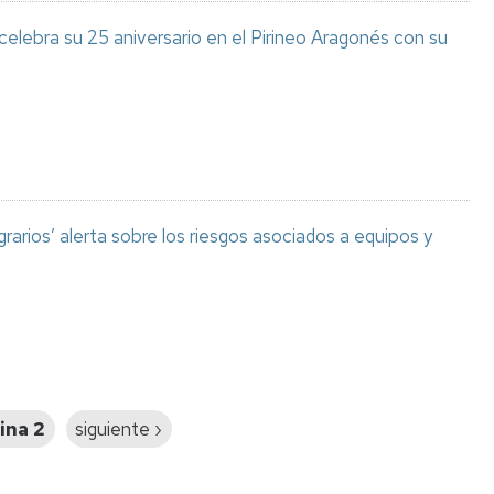
celebra su 25 aniversario en el Pirineo Aragonés con su
grarios’ alerta sobre los riesgos asociados a equipos y
ina 2
Siguiente
siguiente ›
página