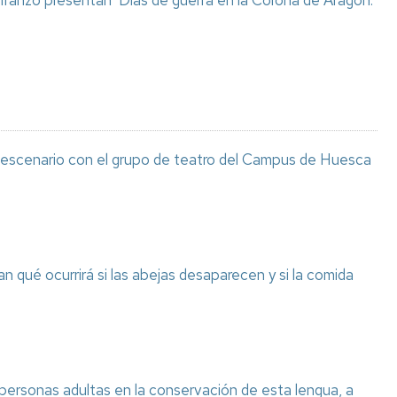
 Iranzo presentan ‘Días de guerra en la Corona de Aragón.
l escenario con el grupo de teatro del Campus de Huesca
n qué ocurrirá si las abejas desaparecen y si la comida
 personas adultas en la conservación de esta lengua, a