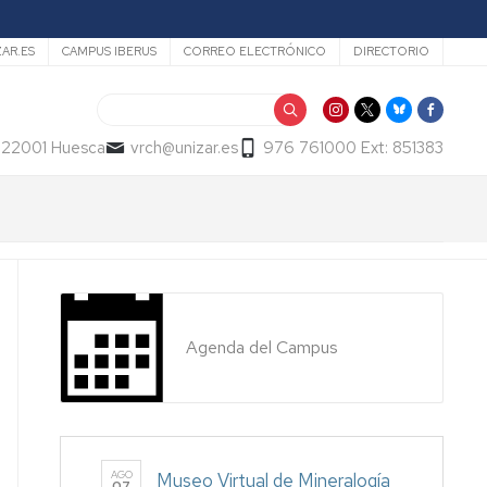
ZAR.ES
CAMPUS IBERUS
CORREO ELECTRÓNICO
DIRECTORIO
Buscar
- 22001 Huesca
vrch@unizar.es
976 761000 Ext: 851383
Agenda del Campus
AGO
Museo Virtual de Mineralogía
07